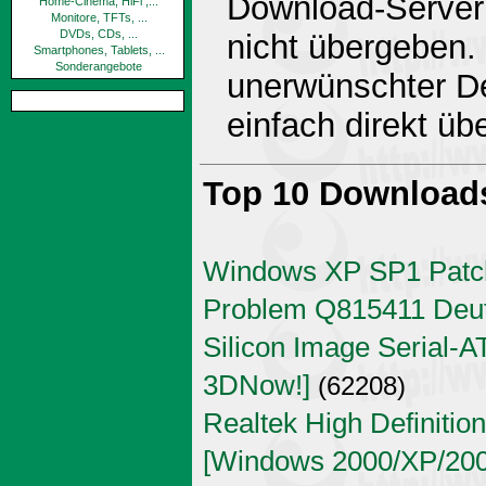
Download-Server 
Home-Cinema, HiFi ,...
Monitore, TFTs, ...
DVDs, CDs, ...
nicht übergeben.
Smartphones, Tablets, ...
Sonderangebote
unerwünschter De
einfach direkt ü
Top 10 Download
Windows XP SP1 Patch
Problem Q815411 Deu
Silicon Image Serial-AT
3DNow!]
(62208)
Realtek High Definitio
[Windows 2000/XP/2003 