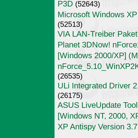
P3D
(52643)
Microsoft Windows XP
(52513)
VIA LAN-Treiber Paket
Planet 3DNow! nForce2
[Windows 2000/XP] (Mi
nForce_5.10_WinXP2K
(26535)
ULi Integrated Driver 
(26175)
ASUS LiveUpdate Tool 
[Windows NT, 2000, X
XP Antispy Version 3.7