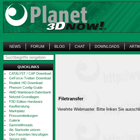
NEWS
FORUM
BLOG
CHAT
DOWNLOADS
ARTI
QUICKLINKS
CATALYST / CAP Download
GeForce-Treiber Download
Realtek HD Download
Phenom Config-Guide
AMD Mainboard-Datenbank
Netzteil Grundlagen
Filetransfer
P3D Edition Hardware
Kaufberatung
Verehrte Webmaster. Bitte linken Sie ausschli
Marktplatz
Pressemitteilungen
Galerie
Sammelthreads
Als Startseite setzen
Den Favoriten hinzufügen
Server-Info