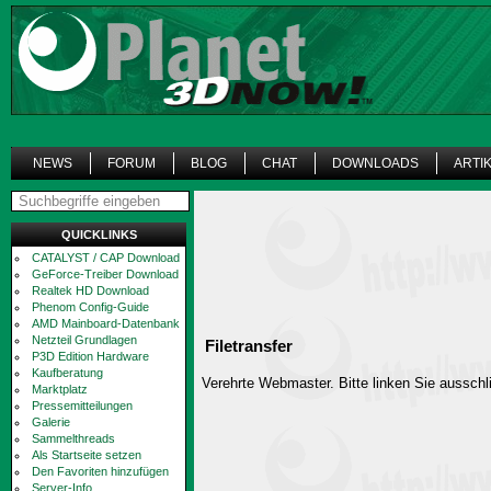
NEWS
FORUM
BLOG
CHAT
DOWNLOADS
ARTI
QUICKLINKS
CATALYST / CAP Download
GeForce-Treiber Download
Realtek HD Download
Phenom Config-Guide
AMD Mainboard-Datenbank
Netzteil Grundlagen
Filetransfer
P3D Edition Hardware
Kaufberatung
Verehrte Webmaster. Bitte linken Sie ausschli
Marktplatz
Pressemitteilungen
Galerie
Sammelthreads
Als Startseite setzen
Den Favoriten hinzufügen
Server-Info