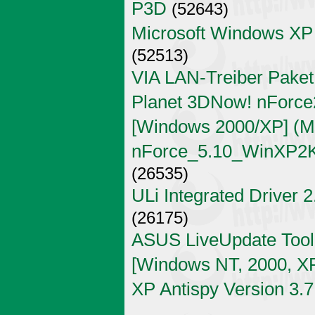
P3D
(52643)
Microsoft Windows XP
(52513)
VIA LAN-Treiber Paket
Planet 3DNow! nForce2
[Windows 2000/XP] (Mi
nForce_5.10_WinXP2K
(26535)
ULi Integrated Driver 
(26175)
ASUS LiveUpdate Tool 
[Windows NT, 2000, X
XP Antispy Version 3.7