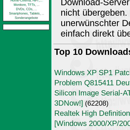
Download-Server 
Home-Cinema, HiFi ,...
Monitore, TFTs, ...
DVDs, CDs, ...
nicht übergeben.
Smartphones, Tablets, ...
Sonderangebote
unerwünschter De
einfach direkt ü
Top 10 Download
Windows XP SP1 Patch
Problem Q815411 Deu
Silicon Image Serial-AT
3DNow!]
(62208)
Realtek High Definitio
[Windows 2000/XP/2003 