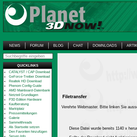
NEWS
FORUM
BLOG
CHAT
DOWNLOADS
ARTI
QUICKLINKS
CATALYST / CAP Download
GeForce-Treiber Download
Realtek HD Download
Phenom Config-Guide
AMD Mainboard-Datenbank
Netzteil Grundlagen
Filetransfer
P3D Edition Hardware
Kaufberatung
Verehrte Webmaster. Bitte linken Sie aussc
Marktplatz
Pressemitteilungen
Galerie
Sammelthreads
Als Startseite setzen
Diese Datei wurde bereits 1140 x heru
Den Favoriten hinzufügen
Server-Info