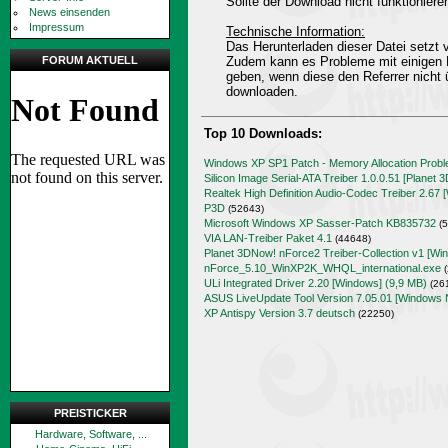
Sollte der Download nicht funktioniere
News einsenden
Impressum
Technische Information:
Das Herunterladen dieser Datei setz
FORUM AKTUELL
Zudem kann es Probleme mit einigen 
geben, wenn diese den Referrer nicht 
downloaden.
Top 10 Downloads:
Windows XP SP1 Patch - Memory Allocation Prob
Silicon Image Serial-ATA Treiber 1.0.0.51 [Planet 
Realtek High Definition Audio-Codec Treiber 2.67 
P3D
(52643)
Microsoft Windows XP Sasser-Patch KB835732
(5
VIA LAN-Treiber Paket 4.1
(44648)
Planet 3DNow! nForce2 Treiber-Collection v1 [Wi
nForce_5.10_WinXP2K_WHQL_international.exe
(
ULi Integrated Driver 2.20 [Windows] (9,9 MB)
(26
ASUS LiveUpdate Tool Version 7.05.01 [Windows 
XP Antispy Version 3.7 deutsch
(22250)
PREISTICKER
Hardware, Software, ...