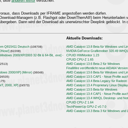
n, bitte
anderen Mirror
versuchen.
t voraus, dass Downloads per IFRAME angestoßen werden dürfen.
Download-Managern (z.B. Flashgot oder DownThemAll!) beim Herunterladen
übergeben. Dann wird der Download als unerwünschter Deeplink geblockt. In d
Aktuelle Downloads:
lem Q815411 Deutsch
AMD Catalyst 13.8 Beta für Windows und Li
(108708)
3DNow!]
NVIDIA GeForce Grafiktreiber 320.49 WHQ
(62208)
[Windows 2000/XP/2003 32-Bit & 64-Bit, .exe] -
CPUID HWMonitor 1.23
CPUID CPU-Z 1.65
AMD Catalyst 13.6 Beta 2 für Windows
2513)
FinalWire veröffentlicht neue AIDA64 Version
ndows 2000/XP] (Mirror)
AMD Catalyst 13.6 Beta für Windows und Li
(36048)
AMD Catalyst 13.5 CAP1 - Neue Profile auc
26535)
AMD Catalyst 13.4 Beta Legacy für Radeo
175)
NT, 2000, XP]
AMD Catalyst 13.4 Proprietary Linux Display
(24573)
AMD Catalyst 13.5 Beta für Windows
AMD Catalyst 13.4 CAP1 - Neue Profile auc
AMD Catalyst 13.4 WHQL Desktop- und Note
CPUID CPU-Z 1.64
TechPowerUp GPU-Z v0.7.0
AMD Catalyst 13.3 Beta 3 für Windows und 