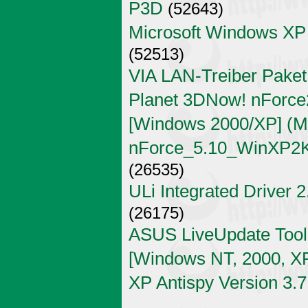
P3D
(52643)
Microsoft Windows XP
(52513)
VIA LAN-Treiber Paket
Planet 3DNow! nForce2
[Windows 2000/XP] (Mi
nForce_5.10_WinXP2K
(26535)
ULi Integrated Driver 
(26175)
ASUS LiveUpdate Tool 
[Windows NT, 2000, X
XP Antispy Version 3.7