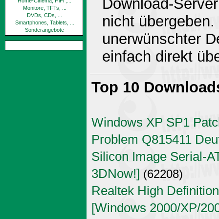
Download-Server 
Home-Cinema, HiFi ,...
Monitore, TFTs, ...
DVDs, CDs, ...
nicht übergeben.
Smartphones, Tablets, ...
Sonderangebote
unerwünschter De
einfach direkt ü
Top 10 Download
Windows XP SP1 Patch
Problem Q815411 Deu
Silicon Image Serial-AT
3DNow!]
(62208)
Realtek High Definitio
[Windows 2000/XP/2003 