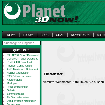
NEWS
FORUM
BLOG
CHAT
DOWNLOADS
ARTI
QUICKLINKS
CATALYST / CAP Download
GeForce-Treiber Download
Realtek HD Download
Phenom Config-Guide
AMD Mainboard-Datenbank
Netzteil Grundlagen
Filetransfer
P3D Edition Hardware
Kaufberatung
Verehrte Webmaster. Bitte linken Sie ausschli
Marktplatz
Pressemitteilungen
Galerie
Sammelthreads
Als Startseite setzen
Den Favoriten hinzufügen
Server-Info