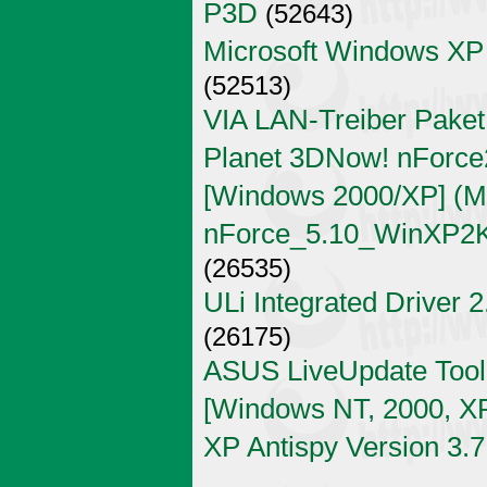
P3D
(52643)
Microsoft Windows XP
(52513)
VIA LAN-Treiber Paket
Planet 3DNow! nForce2
[Windows 2000/XP] (Mi
nForce_5.10_WinXP2K
(26535)
ULi Integrated Driver 
(26175)
ASUS LiveUpdate Tool 
[Windows NT, 2000, X
XP Antispy Version 3.7