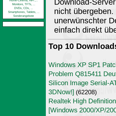
Download-Server 
Home-Cinema, HiFi ,...
Monitore, TFTs, ...
DVDs, CDs, ...
nicht übergeben.
Smartphones, Tablets, ...
Sonderangebote
unerwünschter De
einfach direkt ü
Top 10 Download
Windows XP SP1 Patch
Problem Q815411 Deu
Silicon Image Serial-AT
3DNow!]
(62208)
Realtek High Definitio
[Windows 2000/XP/2003 