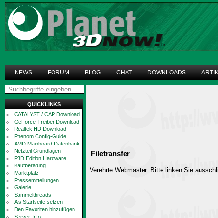
NEWS
FORUM
BLOG
CHAT
DOWNLOADS
ARTI
QUICKLINKS
CATALYST / CAP Download
GeForce-Treiber Download
Realtek HD Download
Phenom Config-Guide
AMD Mainboard-Datenbank
Netzteil Grundlagen
Filetransfer
P3D Edition Hardware
Kaufberatung
Verehrte Webmaster. Bitte linken Sie ausschli
Marktplatz
Pressemitteilungen
Galerie
Sammelthreads
Als Startseite setzen
Den Favoriten hinzufügen
Server-Info