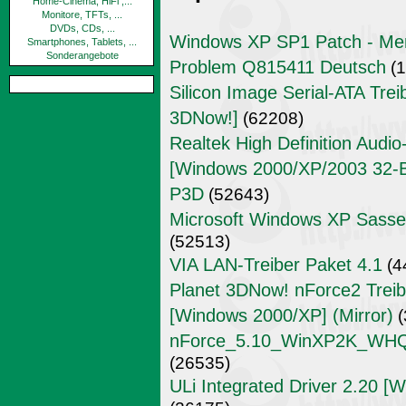
Home-Cinema, HiFi ,...
Monitore, TFTs, ...
DVDs, CDs, ...
Windows XP SP1 Patch - Mem
Smartphones, Tablets, ...
Sonderangebote
Problem Q815411 Deutsch
(1
Silicon Image Serial-ATA Trei
3DNow!]
(62208)
Realtek High Definition Audi
[Windows 2000/XP/2003 32-Bit
P3D
(52643)
Microsoft Windows XP Sass
(52513)
VIA LAN-Treiber Paket 4.1
(4
Planet 3DNow! nForce2 Treibe
[Windows 2000/XP] (Mirror)
(
nForce_5.10_WinXP2K_WHQL_
(26535)
ULi Integrated Driver 2.20 [