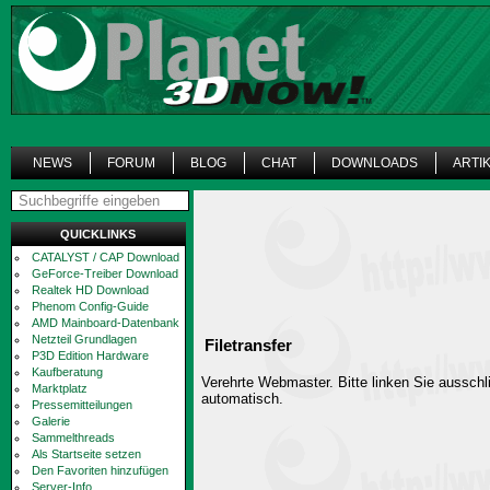
NEWS
FORUM
BLOG
CHAT
DOWNLOADS
ARTI
QUICKLINKS
CATALYST / CAP Download
GeForce-Treiber Download
Realtek HD Download
Phenom Config-Guide
AMD Mainboard-Datenbank
Netzteil Grundlagen
Filetransfer
P3D Edition Hardware
Kaufberatung
Verehrte Webmaster. Bitte linken Sie ausschli
Marktplatz
automatisch.
Pressemitteilungen
Galerie
Sammelthreads
Als Startseite setzen
Den Favoriten hinzufügen
Server-Info