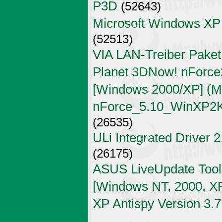
P3D
(52643)
Microsoft Windows XP
(52513)
VIA LAN-Treiber Paket
Planet 3DNow! nForce2
[Windows 2000/XP] (Mi
nForce_5.10_WinXP2K
(26535)
ULi Integrated Driver 
(26175)
ASUS LiveUpdate Tool 
[Windows NT, 2000, X
XP Antispy Version 3.7