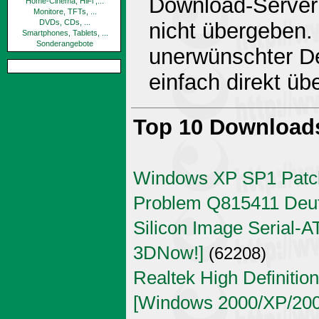
Download-Server 
Home-Cinema, HiFi ,...
Monitore, TFTs, ...
DVDs, CDs, ...
nicht übergeben.
Smartphones, Tablets, ...
Sonderangebote
unerwünschter De
einfach direkt ü
Top 10 Download
Windows XP SP1 Patch
Problem Q815411 Deu
Silicon Image Serial-AT
3DNow!]
(62208)
Realtek High Definitio
[Windows 2000/XP/2003 