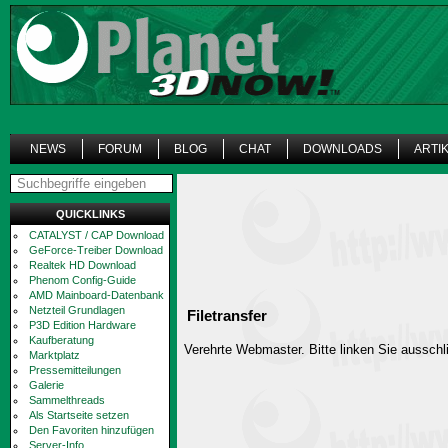
NEWS
FORUM
BLOG
CHAT
DOWNLOADS
ARTI
QUICKLINKS
CATALYST / CAP Download
GeForce-Treiber Download
Realtek HD Download
Phenom Config-Guide
AMD Mainboard-Datenbank
Netzteil Grundlagen
Filetransfer
P3D Edition Hardware
Kaufberatung
Verehrte Webmaster. Bitte linken Sie ausschli
Marktplatz
Pressemitteilungen
Galerie
Sammelthreads
Als Startseite setzen
Den Favoriten hinzufügen
Server-Info