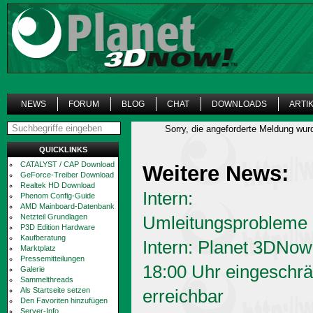
NEWS
FORUM
BLOG
CHAT
DOWNLOADS
ARTI
Sorry, die angeforderte Meldung wur
QUICKLINKS
CATALYST / CAP Download
Weitere News:
GeForce-Treiber Download
Realtek HD Download
Intern:
Phenom Config-Guide
AMD Mainboard-Datenbank
Netzteil Grundlagen
Umleitungsprobleme
P3D Edition Hardware
Kaufberatung
Intern: Planet 3DNow
Marktplatz
Pressemitteilungen
18:00 Uhr eingeschrä
Galerie
Sammelthreads
Als Startseite setzen
erreichbar
Den Favoriten hinzufügen
Server-Info