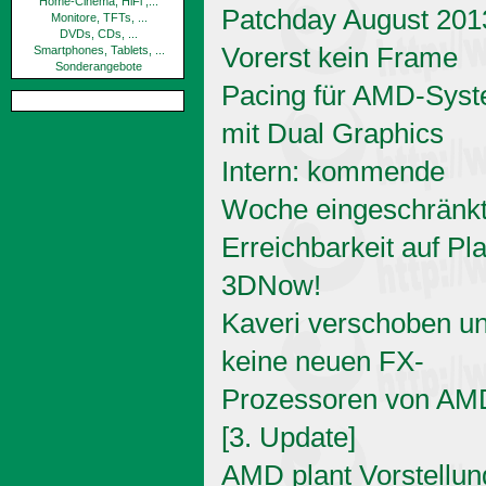
Home-Cinema, HiFi ,...
Patchday August 201
Monitore, TFTs, ...
DVDs, CDs, ...
Vorerst kein Frame
Smartphones, Tablets, ...
Sonderangebote
Pacing für AMD-Sys
mit Dual Graphics
Intern: kommende
Woche eingeschränk
Erreichbarkeit auf Pl
3DNow!
Kaveri verschoben u
keine neuen FX-
Prozessoren von AM
[3. Update]
AMD plant Vorstellun