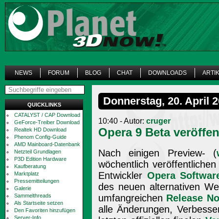
NEWS
FORUM
BLOG
CHAT
DOWNLOADS
ARTI
Donnerstag, 20. April 
QUICKLINKS
CATALYST / CAP Download
10:40 - Autor:
cruger
GeForce-Treiber Download
Opera 9 Beta veröffen
Realtek HD Download
Phenom Config-Guide
AMD Mainboard-Datenbank
Nach einigen Preview- (
Netzteil Grundlagen
P3D Edition Hardware
wöchentlich veröffentliche
Kaufberatung
Entwickler
Opera Softwar
Marktplatz
Pressemitteilungen
des neuen alternativen We
Galerie
Sammelthreads
umfangreichen
Release No
Als Startseite setzen
alle Änderungen, Verbesse
Den Favoriten hinzufügen
Server-Info