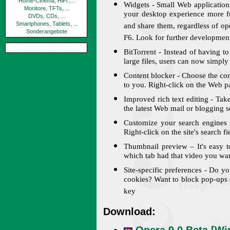
Home-Cinema, HiFi ,...
Widgets - Small Web applicatio
Monitore, TFTs, ...
your desktop experience more f
DVDs, CDs, ...
Smartphones, Tablets, ...
and share them, regardless of op
Sonderangebote
F6. Look for further development
BitTorrent - Instead of having t
large files, users can now simply 
Content blocker - Choose the con
to you. Right-click on the Web 
Improved rich text editing - Take
the latest Web mail or blogging s
Customize your search engines 
Right-click on the site's search 
Thumbnail preview – It's easy 
which tab had that video you wa
Site-specific preferences - Do yo
cookies? Want to block pop-ups on
key
Download:
Opera 9.0 Beta [W