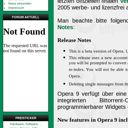
letzten offiziellen finalen
Ve
News einsenden
2005 werbe- und lizenzfrei 
Impressum
FORUM AKTUELL
Man beachte bitte folgen
Notes
:
Release Notes
This is a beta version of Opera.
This release uses a new account s
you will be prompted to convert a
re-index. You will not be able t
Opera.
Deleting single messages from th
Opera 9 verfügt über eine
integrierten Bittorre
programmierbarer Widgets 
PREISTICKER
New features in Opera 9 inc
Hardware, Software, ...