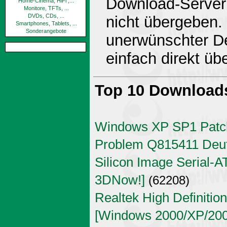
Download-Server 
Home-Cinema, HiFi ,...
Monitore, TFTs, ...
DVDs, CDs, ...
nicht übergeben.
Smartphones, Tablets, ...
Sonderangebote
unerwünschter De
einfach direkt ü
Top 10 Download
Windows XP SP1 Patch
Problem Q815411 Deu
Silicon Image Serial-AT
3DNow!]
(62208)
Realtek High Definitio
[Windows 2000/XP/2003 