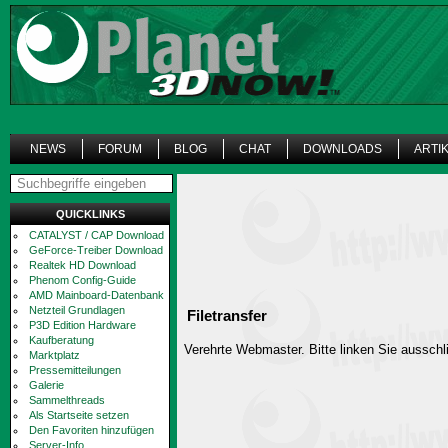
NEWS
FORUM
BLOG
CHAT
DOWNLOADS
ARTI
QUICKLINKS
CATALYST / CAP Download
GeForce-Treiber Download
Realtek HD Download
Phenom Config-Guide
AMD Mainboard-Datenbank
Netzteil Grundlagen
Filetransfer
P3D Edition Hardware
Kaufberatung
Verehrte Webmaster. Bitte linken Sie ausschli
Marktplatz
Pressemitteilungen
Galerie
Sammelthreads
Als Startseite setzen
Den Favoriten hinzufügen
Server-Info