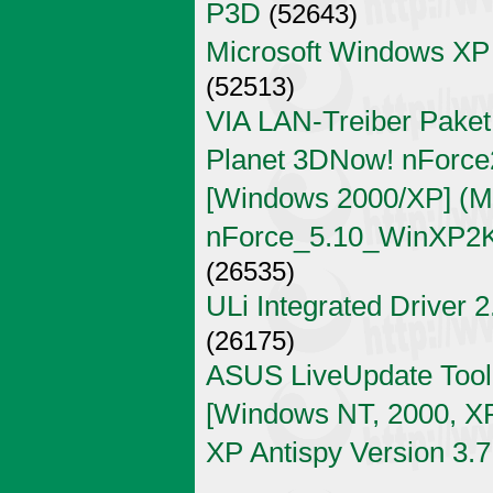
P3D
(52643)
Microsoft Windows XP
(52513)
VIA LAN-Treiber Paket
Planet 3DNow! nForce2
[Windows 2000/XP] (Mi
nForce_5.10_WinXP2K
(26535)
ULi Integrated Driver 
(26175)
ASUS LiveUpdate Tool 
[Windows NT, 2000, X
XP Antispy Version 3.7