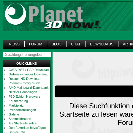
NEWS
FORUM
BLOG
CHAT
DOWNLOADS
ARTI
QUICKLINKS
CATALYST / CAP Download
GeForce-Treiber Download
Realtek HD Download
Phenom Config-Guide
AMD Mainboard-Datenbank
Netzteil Grundlagen
P3D Edition Hardware
Kaufberatung
Diese Suchfunktion d
Marktplatz
Pressemitteilungen
Startseite zu lesen wa
Galerie
Sammelthreads
Foru
Als Startseite setzen
Den Favoriten hinzufügen
Server-Info