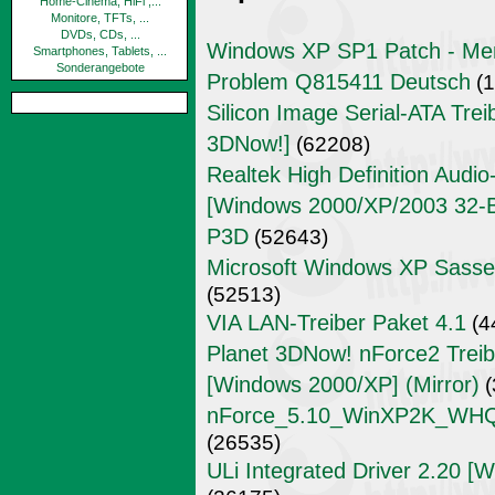
Home-Cinema, HiFi ,...
Monitore, TFTs, ...
DVDs, CDs, ...
Windows XP SP1 Patch - Mem
Smartphones, Tablets, ...
Sonderangebote
Problem Q815411 Deutsch
(1
Silicon Image Serial-ATA Trei
3DNow!]
(62208)
Realtek High Definition Audi
[Windows 2000/XP/2003 32-Bit
P3D
(52643)
Microsoft Windows XP Sass
(52513)
VIA LAN-Treiber Paket 4.1
(4
Planet 3DNow! nForce2 Treibe
[Windows 2000/XP] (Mirror)
(
nForce_5.10_WinXP2K_WHQL_
(26535)
ULi Integrated Driver 2.20 [