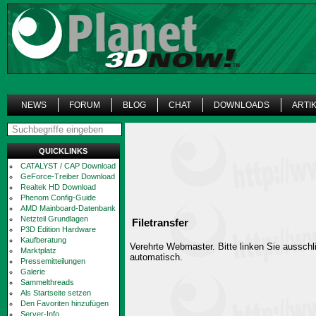
NEWS
FORUM
BLOG
CHAT
DOWNLOADS
ARTI
QUICKLINKS
CATALYST / CAP Download
GeForce-Treiber Download
Realtek HD Download
Phenom Config-Guide
AMD Mainboard-Datenbank
Netzteil Grundlagen
Filetransfer
P3D Edition Hardware
Kaufberatung
Verehrte Webmaster. Bitte linken Sie ausschli
Marktplatz
automatisch.
Pressemitteilungen
Galerie
Sammelthreads
Als Startseite setzen
Den Favoriten hinzufügen
Server-Info