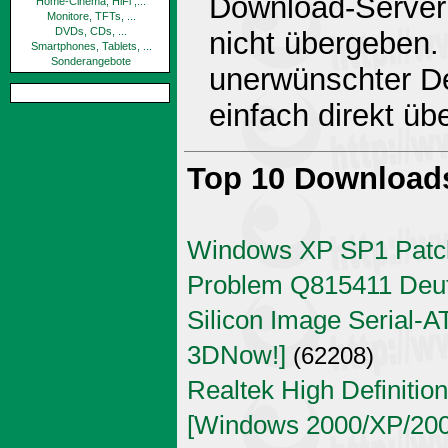
Download-Server 
Home-Cinema, HiFi ,...
Monitore, TFTs, ...
DVDs, CDs, ...
nicht übergeben.
Smartphones, Tablets, ...
Sonderangebote
unerwünschter De
einfach direkt ü
Top 10 Download
Windows XP SP1 Patch
Problem Q815411 Deu
Silicon Image Serial-AT
3DNow!]
(62208)
Realtek High Definitio
[Windows 2000/XP/2003 