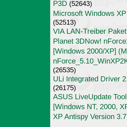
P3D
(52643)
Microsoft Windows XP
(52513)
VIA LAN-Treiber Paket
Planet 3DNow! nForce2
[Windows 2000/XP] (Mi
nForce_5.10_WinXP2K
(26535)
ULi Integrated Driver 
(26175)
ASUS LiveUpdate Tool 
[Windows NT, 2000, X
XP Antispy Version 3.7