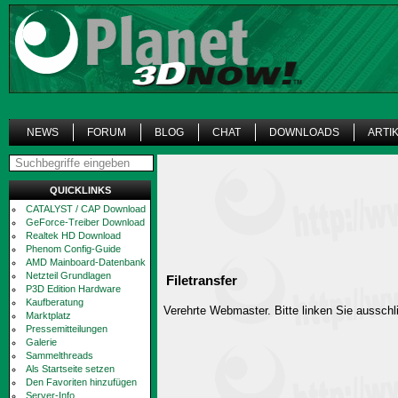
NEWS
FORUM
BLOG
CHAT
DOWNLOADS
ARTI
QUICKLINKS
CATALYST / CAP Download
GeForce-Treiber Download
Realtek HD Download
Phenom Config-Guide
AMD Mainboard-Datenbank
Netzteil Grundlagen
Filetransfer
P3D Edition Hardware
Kaufberatung
Verehrte Webmaster. Bitte linken Sie ausschli
Marktplatz
Pressemitteilungen
Galerie
Sammelthreads
Als Startseite setzen
Den Favoriten hinzufügen
Server-Info