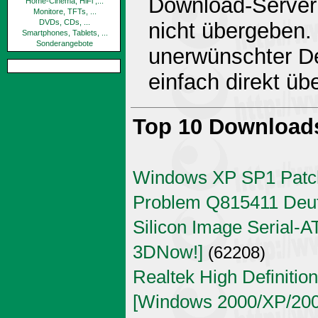
Download-Server 
Home-Cinema, HiFi ,...
Monitore, TFTs, ...
DVDs, CDs, ...
nicht übergeben.
Smartphones, Tablets, ...
Sonderangebote
unerwünschter De
einfach direkt ü
Top 10 Download
Windows XP SP1 Patch
Problem Q815411 Deu
Silicon Image Serial-AT
3DNow!]
(62208)
Realtek High Definitio
[Windows 2000/XP/2003 