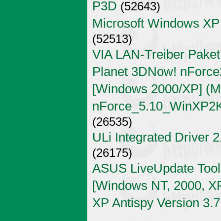
P3D
(52643)
Microsoft Windows XP
(52513)
VIA LAN-Treiber Paket
Planet 3DNow! nForce2
[Windows 2000/XP] (Mi
nForce_5.10_WinXP2K
(26535)
ULi Integrated Driver 
(26175)
ASUS LiveUpdate Tool 
[Windows NT, 2000, X
XP Antispy Version 3.7