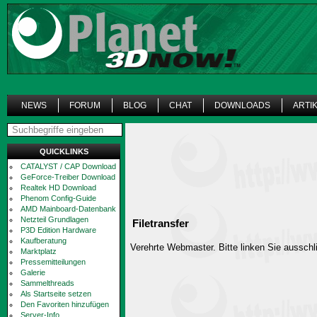
NEWS
FORUM
BLOG
CHAT
DOWNLOADS
ARTI
QUICKLINKS
CATALYST / CAP Download
GeForce-Treiber Download
Realtek HD Download
Phenom Config-Guide
AMD Mainboard-Datenbank
Netzteil Grundlagen
Filetransfer
P3D Edition Hardware
Kaufberatung
Verehrte Webmaster. Bitte linken Sie ausschli
Marktplatz
Pressemitteilungen
Galerie
Sammelthreads
Als Startseite setzen
Den Favoriten hinzufügen
Server-Info