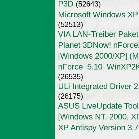
P3D
(52643)
Microsoft Windows XP
(52513)
VIA LAN-Treiber Paket
Planet 3DNow! nForce2
[Windows 2000/XP] (Mi
nForce_5.10_WinXP2K
(26535)
ULi Integrated Driver 
(26175)
ASUS LiveUpdate Tool 
[Windows NT, 2000, X
XP Antispy Version 3.7