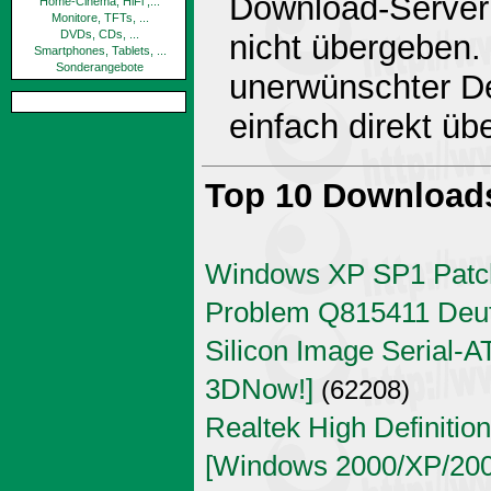
Download-Server 
Home-Cinema, HiFi ,...
Monitore, TFTs, ...
DVDs, CDs, ...
nicht übergeben.
Smartphones, Tablets, ...
Sonderangebote
unerwünschter De
einfach direkt ü
Top 10 Download
Windows XP SP1 Patch
Problem Q815411 Deu
Silicon Image Serial-AT
3DNow!]
(62208)
Realtek High Definitio
[Windows 2000/XP/2003 