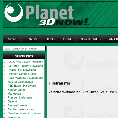
NEWS
FORUM
BLOG
CHAT
DOWNLOADS
ARTI
QUICKLINKS
CATALYST / CAP Download
GeForce-Treiber Download
Realtek HD Download
Phenom Config-Guide
AMD Mainboard-Datenbank
Netzteil Grundlagen
Filetransfer
P3D Edition Hardware
Kaufberatung
Verehrte Webmaster. Bitte linken Sie ausschli
Marktplatz
Pressemitteilungen
Galerie
Sammelthreads
Als Startseite setzen
Den Favoriten hinzufügen
Server-Info