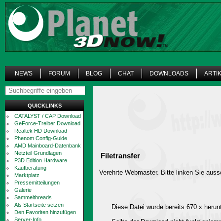
NEWS
FORUM
BLOG
CHAT
DOWNLOADS
ARTI
QUICKLINKS
CATALYST / CAP Download
GeForce-Treiber Download
Realtek HD Download
Phenom Config-Guide
AMD Mainboard-Datenbank
Netzteil Grundlagen
Filetransfer
P3D Edition Hardware
Kaufberatung
Verehrte Webmaster. Bitte linken Sie aussc
Marktplatz
Pressemitteilungen
Galerie
Sammelthreads
Als Startseite setzen
Diese Datei wurde bereits 670 x herun
Den Favoriten hinzufügen
Server-Info