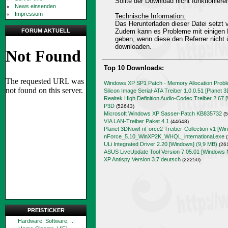
Sollte der Download nicht funktioniere
News einsenden
Impressum
Technische Information:
Das Herunterladen dieser Datei setz
FORUM AKTUELL
Zudem kann es Probleme mit einigen 
geben, wenn diese den Referrer nicht 
downloaden.
Top 10 Downloads:
Windows XP SP1 Patch - Memory Allocation Prob
Silicon Image Serial-ATA Treiber 1.0.0.51 [Planet 
Realtek High Definition Audio-Codec Treiber 2.67 
P3D
(52643)
Microsoft Windows XP Sasser-Patch KB835732
(5
VIA LAN-Treiber Paket 4.1
(44648)
Planet 3DNow! nForce2 Treiber-Collection v1 [Wi
nForce_5.10_WinXP2K_WHQL_international.exe
(
ULi Integrated Driver 2.20 [Windows] (9,9 MB)
(26
ASUS LiveUpdate Tool Version 7.05.01 [Windows 
XP Antispy Version 3.7 deutsch
(22250)
PREISTICKER
Hardware, Software, ...