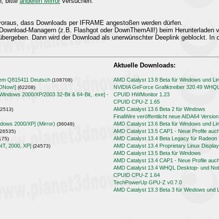
n, bitte
anderen Mirror
versuchen.
t voraus, dass Downloads per IFRAME angestoßen werden dürfen.
Download-Managern (z.B. Flashgot oder DownThemAll!) beim Herunterladen
übergeben. Dann wird der Download als unerwünschter Deeplink geblockt. In d
Aktuelle Downloads:
lem Q815411 Deutsch
AMD Catalyst 13.8 Beta für Windows und Li
(108708)
3DNow!]
NVIDIA GeForce Grafiktreiber 320.49 WHQ
(62208)
[Windows 2000/XP/2003 32-Bit & 64-Bit, .exe] -
CPUID HWMonitor 1.23
CPUID CPU-Z 1.65
AMD Catalyst 13.6 Beta 2 für Windows
2513)
FinalWire veröffentlicht neue AIDA64 Version
ndows 2000/XP] (Mirror)
AMD Catalyst 13.6 Beta für Windows und Li
(36048)
AMD Catalyst 13.5 CAP1 - Neue Profile auc
26535)
AMD Catalyst 13.4 Beta Legacy für Radeo
175)
NT, 2000, XP]
AMD Catalyst 13.4 Proprietary Linux Display
(24573)
AMD Catalyst 13.5 Beta für Windows
AMD Catalyst 13.4 CAP1 - Neue Profile auc
AMD Catalyst 13.4 WHQL Desktop- und Note
CPUID CPU-Z 1.64
TechPowerUp GPU-Z v0.7.0
AMD Catalyst 13.3 Beta 3 für Windows und 