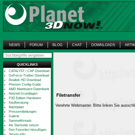
NEWS
FORUM
BLOG
CHAT
DOWNLOADS
ARTI
QUICKLINKS
CATALYST / CAP Download
GeForce-Treiber Download
Realtek HD Download
Phenom Config-Guide
AMD Mainboard-Datenbank
Netzteil Grundlagen
Filetransfer
P3D Edition Hardware
Kaufberatung
Verehrte Webmaster. Bitte linken Sie ausschli
Marktplatz
Pressemitteilungen
Galerie
Sammelthreads
Als Startseite setzen
Den Favoriten hinzufügen
Server-Info