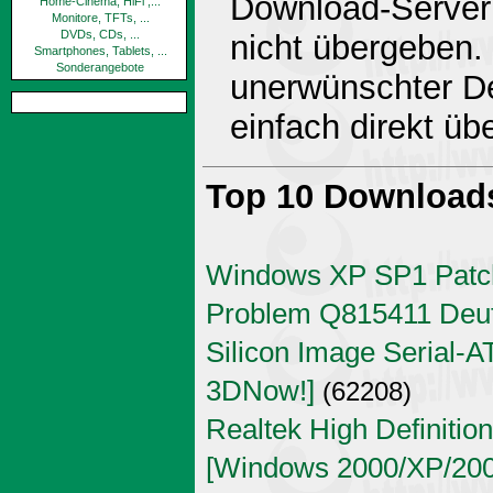
Download-Server 
Home-Cinema, HiFi ,...
Monitore, TFTs, ...
DVDs, CDs, ...
nicht übergeben.
Smartphones, Tablets, ...
Sonderangebote
unerwünschter De
einfach direkt ü
Top 10 Download
Windows XP SP1 Patch
Problem Q815411 Deu
Silicon Image Serial-AT
3DNow!]
(62208)
Realtek High Definitio
[Windows 2000/XP/2003 