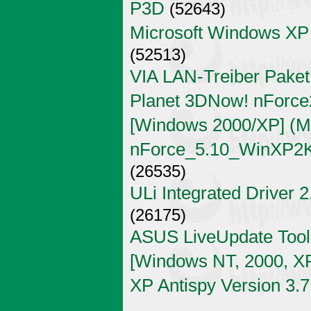
P3D
(52643)
Microsoft Windows XP
(52513)
VIA LAN-Treiber Paket
Planet 3DNow! nForce2
[Windows 2000/XP] (Mi
nForce_5.10_WinXP2K
(26535)
ULi Integrated Driver 
(26175)
ASUS LiveUpdate Tool 
[Windows NT, 2000, X
XP Antispy Version 3.7