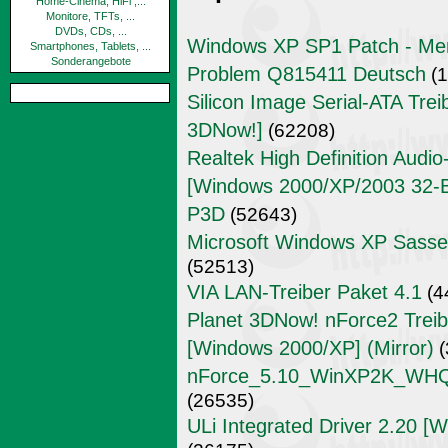
Home-Cinema, HiFi ,...
Monitore, TFTs, ...
DVDs, CDs, ...
Windows XP SP1 Patch - Mem
Smartphones, Tablets, ...
Sonderangebote
Problem Q815411 Deutsch
(1
Silicon Image Serial-ATA Trei
3DNow!]
(62208)
Realtek High Definition Audi
[Windows 2000/XP/2003 32-Bit
P3D
(52643)
Microsoft Windows XP Sass
(52513)
VIA LAN-Treiber Paket 4.1
(4
Planet 3DNow! nForce2 Treibe
[Windows 2000/XP] (Mirror)
(
nForce_5.10_WinXP2K_WHQL_
(26535)
ULi Integrated Driver 2.20 [