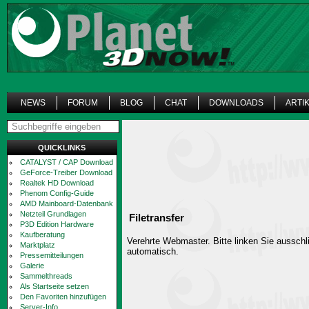
NEWS
FORUM
BLOG
CHAT
DOWNLOADS
ARTI
QUICKLINKS
CATALYST / CAP Download
GeForce-Treiber Download
Realtek HD Download
Phenom Config-Guide
AMD Mainboard-Datenbank
Netzteil Grundlagen
Filetransfer
P3D Edition Hardware
Kaufberatung
Verehrte Webmaster. Bitte linken Sie ausschli
Marktplatz
automatisch.
Pressemitteilungen
Galerie
Sammelthreads
Als Startseite setzen
Den Favoriten hinzufügen
Server-Info