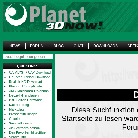
NEWS
FORUM
BLOG
CHAT
DOWNLOADS
ARTI
QUICKLINKS
CATALYST / CAP Download
GeForce-Treiber Download
Realtek HD Download
Phenom Config-Guide
AMD Mainboard-Datenbank
Netzteil Grundlagen
P3D Edition Hardware
Kaufberatung
Diese Suchfunktion d
Marktplatz
Pressemitteilungen
Startseite zu lesen wa
Galerie
Sammelthreads
Foru
Als Startseite setzen
Den Favoriten hinzufügen
Server-Info