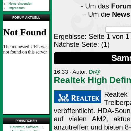
News einsenden
- Um das
Foru
Impressum
- Um die
News
FORUM AKTUELL
Ergebisse: Seite 1 von 1
Nächste Seite:
(1)
Sams
16:33 - Autor:
Dr@
Realtek High Defin
Realte
Treiberp
veröffentlicht. HDA-Sou
auf vielen AM2, akt
PREISTICKER
anzutreffen und bieten 8
Hardware, Software, ...