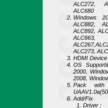
ALC272, A
ALC680
Windows 20
ALC882, A
ALC892, AL
ALC663,
ALC267,AL
ALC273, ALC
HDMI Device
OS Supporti
2000, Window
2008, Window
Pack with 
UAAV1.0a(50
Add/Fix
Driver :