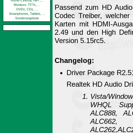
Home-Cinema, HiFi ,...
Monitore, TFTs, ...
Passend zum HD Audio-
DVDs, CDs, ...
Codec Treiber, welche
Smartphones, Tablets, ...
Sonderangebote
Karten mit HDMI-Ausgan
2.49 und den High Defin
Version 5.15rc5.
Changelog:
Driver Package R2.5
Realtek HD Audio Dri
Vista/Window
WHQL Suppo
ALC888, AL
ALC662,
ALC262,AL