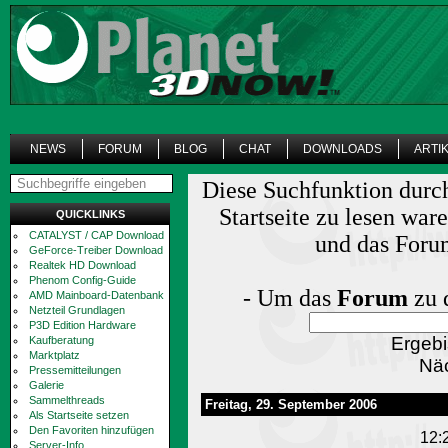
NEWS
FORUM
BLOG
CHAT
DOWNLOADS
ARTI
Diese Suchfunktion durch
Startseite zu lesen wa
QUICKLINKS
CATALYST / CAP Download
und das Forum
GeForce-Treiber Download
Realtek HD Download
Phenom Config-Guide
- Um das
Forum
zu 
AMD Mainboard-Datenbank
Netzteil Grundlagen
P3D Edition Hardware
Ergebi
Kaufberatung
Marktplatz
Näc
Pressemitteilungen
Galerie
Sammelthreads
Freitag, 29. September 2006
Als Startseite setzen
Den Favoriten hinzufügen
12:2
Server-Info