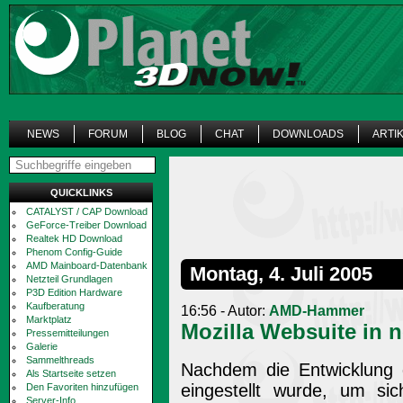
NEWS
FORUM
BLOG
CHAT
DOWNLOADS
ARTI
QUICKLINKS
CATALYST / CAP Download
GeForce-Treiber Download
Realtek HD Download
Phenom Config-Guide
AMD Mainboard-Datenbank
Montag, 4. Juli 2005
Netzteil Grundlagen
P3D Edition Hardware
Kaufberatung
16:56 - Autor:
AMD-Hammer
Marktplatz
Mozilla Websuite in
Pressemitteilungen
Galerie
Sammelthreads
Nachdem die Entwicklung d
Als Startseite setzen
eingestellt wurde, um si
Den Favoriten hinzufügen
Server-Info