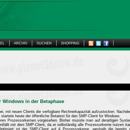
KEL
ARCHIV
SUCHEN
SHOPPING
r Windows in der Betaphase
ei, mit neuen Clients die verfügbare Rechnerkapazität aufzustocken. Nachd
 startete heute der öffentliche Betatest für den SMP-Client für Windows.
reren Prozessorkernen vorgesehen. Bisher musste man auf derartigen Sy
ntfällt mit dem SMP-Client, da er selbständig alle Prozessorkerne nutzen kan
ptimiert ist der SMP-Client auf 4 Prozessorkerne, weshalb die bereits