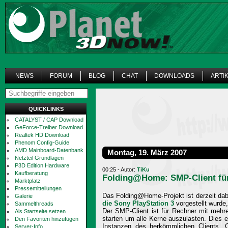
NEWS
FORUM
BLOG
CHAT
DOWNLOADS
ARTI
QUICKLINKS
CATALYST / CAP Download
GeForce-Treiber Download
Realtek HD Download
Phenom Config-Guide
AMD Mainboard-Datenbank
Montag, 19. März 2007
Netzteil Grundlagen
P3D Edition Hardware
00:25 - Autor:
TiKu
Kaufberatung
Folding@Home: SMP-Client fü
Marktplatz
Pressemitteilungen
Das Folding@Home-Projekt ist derzeit dab
Galerie
die Sony PlayStation 3
vorgestellt wurde,
Sammelthreads
Der SMP-Client ist für Rechner mit meh
Als Startseite setzen
starten um alle Kerne auszulasten. Dies e
Den Favoriten hinzufügen
Instanzen des herkömmlichen Clients. O
Server-Info