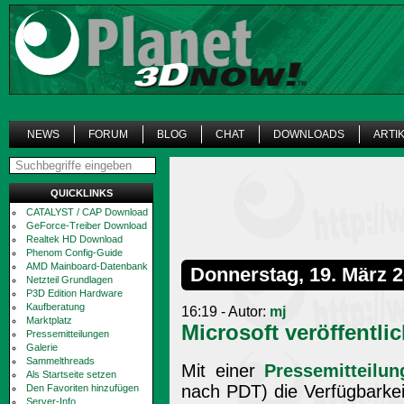
NEWS
FORUM
BLOG
CHAT
DOWNLOADS
ARTI
QUICKLINKS
CATALYST / CAP Download
GeForce-Treiber Download
Realtek HD Download
Phenom Config-Guide
AMD Mainboard-Datenbank
Donnerstag, 19. März 
Netzteil Grundlagen
P3D Edition Hardware
Kaufberatung
16:19 - Autor:
mj
Marktplatz
Microsoft veröffentlic
Pressemitteilungen
Galerie
Sammelthreads
Mit einer
Pressemitteilun
Als Startseite setzen
nach PDT) die Verfügbarkei
Den Favoriten hinzufügen
Server-Info