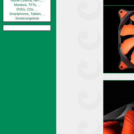
Home-Cinema, HiFi ,...
Monitore, TFTs, ...
DVDs, CDs, ...
Smartphones, Tablets, ...
Sonderangebote