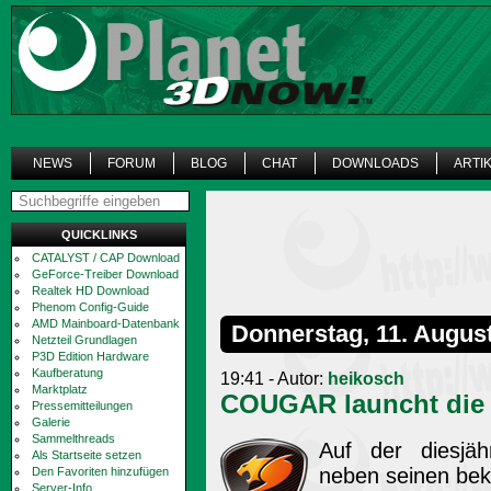
NEWS
FORUM
BLOG
CHAT
DOWNLOADS
ARTI
QUICKLINKS
CATALYST / CAP Download
GeForce-Treiber Download
Realtek HD Download
Phenom Config-Guide
AMD Mainboard-Datenbank
Donnerstag, 11. Augus
Netzteil Grundlagen
P3D Edition Hardware
Kaufberatung
19:41 - Autor:
heikosch
Marktplatz
COUGAR launcht die 
Pressemitteilungen
Galerie
Sammelthreads
Auf der diesjä
Als Startseite setzen
neben seinen bek
Den Favoriten hinzufügen
Server-Info