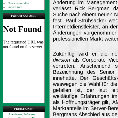
Änderung im Management 
News einsenden
Impressum
verlässt Rick Bergman d
Suche nach einem neuen Na
FORUM AKTUELL
fest. Paul Struhsacker we
Internetdienstleister, an 
Änderungen vorgenommen w
professionellen Markt weite
Zukünftig wird er die n
division
als Corporate Vice
vertreten. Anscheinend 
Bezeichnung des Senior 
innehatte. Der Geschäfts
weswegen die Wahl für die
gefallen ist, der laut l
weitläufige Erfahrungen 
als Hoffnungsträger gilt,
Marktanteile im Server-Bere
PREISTICKER
Bergmans Abschied aus d
Hardware, Software, ...