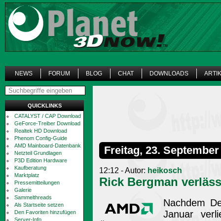
NEWS
FORUM
BLOG
CHAT
DOWNLOADS
ARTI
QUICKLINKS
CATALYST / CAP Download
GeForce-Treiber Download
Realtek HD Download
Phenom Config-Guide
AMD Mainboard-Datenbank
Freitag, 23. September
Netzteil Grundlagen
P3D Edition Hardware
Kaufberatung
12:12 - Autor:
heikosch
Marktplatz
Rick Bergman verläs
Pressemitteilungen
Galerie
Sammelthreads
Nachdem De
Als Startseite setzen
Januar verl
Den Favoriten hinzufügen
Server-Info