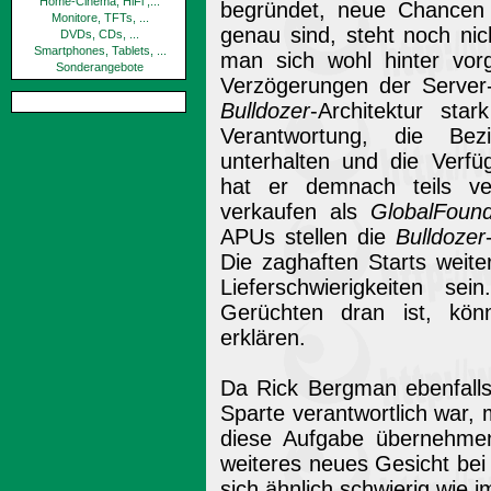
Home-Cinema, HiFi ,...
begründet, neue Chancen
Monitore, TFTs, ...
genau sind, steht noch ni
DVDs, CDs, ...
Smartphones, Tablets, ...
man sich wohl hinter vor
Sonderangebote
Verzögerungen der Serv
Bulldozer
-Architektur st
Verantwortung, die Be
unterhalten und die Verfüg
hat er demnach teils ve
verkaufen als
GlobalFound
APUs stellen die
Bulldozer
Die zaghaften Starts weite
Lieferschwierigkeiten s
Gerüchten dran ist, könnt
erklären.
Da Rick Bergman ebenfalls 
Sparte verantwortlich war
diese Aufgabe übernehmen
weiteres neues Gesicht bei
sich ähnlich schwierig wie 