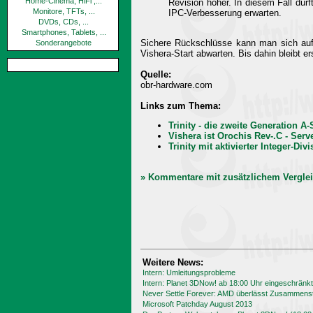
Home-Cinema, HiFi ,...
Revision höher. In diesem Fall dür
Monitore, TFTs, ...
IPC-Verbesserung erwarten.
DVDs, CDs, ...
Smartphones, Tablets, ...
Sichere Rückschlüsse kann man sich aufg
Sonderangebote
Vishera-Start abwarten. Bis dahin bleibt er
Quelle:
obr-hardware.com
Links zum Thema:
Trinity - die zweite Generation A
Vishera ist Orochis Rev-.C - Ser
Trinity mit aktivierter Integer-Di
» Kommentare mit zusätzlichem Verglei
Weitere News:
Intern: Umleitungsprobleme
Intern: Planet 3DNow! ab 18:00 Uhr eingeschränkt
Never Settle Forever: AMD überlässt Zusammenst
Microsoft Patchday August 2013