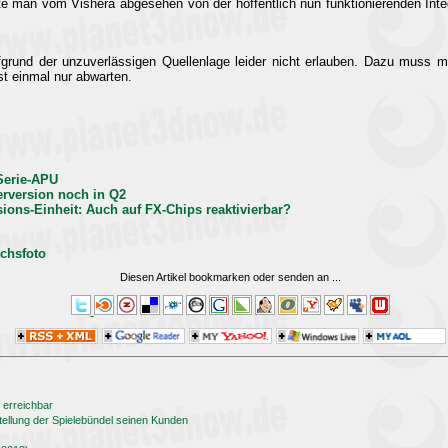
fte man vom Vishera abgesehen von der hoffentlich nun funktionierenden Integ
rund der unzuverlässigen Quellenlage leider nicht erlauben. Dazu muss man
st einmal nur abwarten.
-Serie-APU
verversion noch in Q2
visions-Einheit: Auch auf FX-Chips reaktivierbar?
chsfoto
Diesen Artikel bookmarken oder senden an
...
 erreichbar
ellung der Spielebündel seinen Kunden