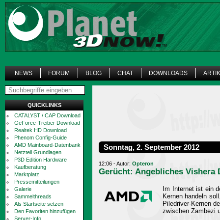
NEWS
FORUM
BLOG
CHAT
DOWNLOADS
ARTI
QUICKLINKS
CATALYST / CAP Download
GeForce-Treiber Download
Realtek HD Download
Phenom Config-Guide
AMD Mainboard-Datenbank
Sonntag, 2. September 2012
Netzteil Grundlagen
P3D Edition Hardware
12:06 - Autor:
Opteron
Kaufberatung
Gerücht: Angebliches Vishera 
Marktplatz
Pressemitteilungen
Im Internet ist ein
Galerie
Kernen handeln soll
Sammelthreads
Piledriver-Kernen d
Als Startseite setzen
zwischen Zambezi u
Den Favoriten hinzufügen
Server-Info