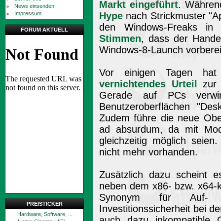
Markt eingeführt
. Währen
News einsenden
Impressum
Hype
nach Strickmuster "Ap
den Windows-Freaks in 
FORUM AKTUELL
Stimmen
, dass der Handel
Windows-8-Launch vorbereit
Vor einigen Tagen ha
vernichtendes Urteil
zur 
Gerade auf PCs verwirr
Benutzeroberflächen "Des
Zudem führe die neue Ob
ad absurdum, da mit Mod
gleichzeitig möglich seien
nicht mehr vorhanden.
Zusätzlich dazu scheint e
neben dem x86- bzw. x64-k
Synonym für Auf- un
PREISTICKER
Investitionssicherheit bei
Hardware, Software, ...
auch dazu inkompatible