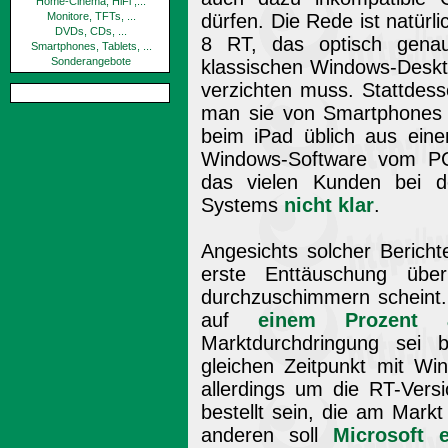
Home-Cinema, HiFi ,...
Monitore, TFTs, ...
dürfen. Die Rede ist natür
DVDs, CDs, ...
8 RT, das optisch genau
Smartphones, Tablets, ...
Sonderangebote
klassischen Windows-Deskto
verzichten muss. Stattdess
man sie von Smartphones h
beim iPad üblich aus ein
Windows-Software vom PC 
das vielen Kunden bei d
Systems
nicht klar
.
Angesichts solcher Berich
erste Enttäuschung üb
durchzuschimmern scheint.
auf
einem Prozent 
Marktdurchdringung sei 
gleichen Zeitpunkt mit Wi
allerdings um die RT-Ver
bestellt sein, die am Markt
anderen soll
Microsoft e