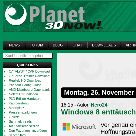
NEWS
FORUM
BLOG
CHAT
DOWNLOADS
ARTI
QUICKLINKS
CATALYST / CAP Download
GeForce-Treiber Download
Realtek HD Download
Phenom Config-Guide
AMD Mainboard-Datenbank
Montag, 26. November
Netzteil Grundlagen
P3D Edition Hardware
Kaufberatung
18:15 - Autor:
Nero24
Marktplatz
Windows 8 enttäusch
Pressemitteilungen
Galerie
Sammelthreads
Vor genau ei
Als Startseite setzen
Hoffnungstr
Den Favoriten hinzufügen
Server-Info