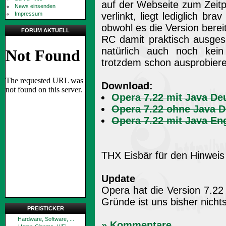
auf der Webseite zum Zeit
News einsenden
Impressum
verlinkt, liegt lediglich b
obwohl es die Version bere
FORUM AKTUELL
RC damit praktisch ausges
natürlich auch noch kei
trotzdem schon ausprobier
Download:
Opera 7.22 mit Java D
Opera 7.22 ohne Java 
Opera 7.22 mit Java Eng
THX Eisbär für den Hinweis
Update
Opera hat die Version 7.2
Gründe ist uns bisher nicht
PREISTICKER
Hardware, Software, ...
» Kommentare