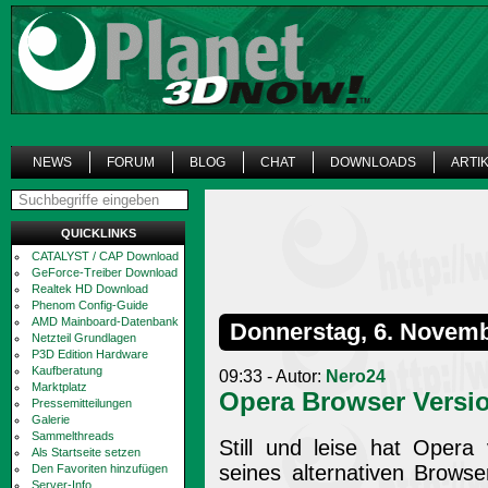
NEWS
FORUM
BLOG
CHAT
DOWNLOADS
ARTI
QUICKLINKS
CATALYST / CAP Download
GeForce-Treiber Download
Realtek HD Download
Phenom Config-Guide
AMD Mainboard-Datenbank
Donnerstag, 6. Novem
Netzteil Grundlagen
P3D Edition Hardware
Kaufberatung
09:33 - Autor:
Nero24
Marktplatz
Opera Browser Versio
Pressemitteilungen
Galerie
Sammelthreads
Still und leise hat Oper
Als Startseite setzen
seines alternativen Browse
Den Favoriten hinzufügen
Server-Info