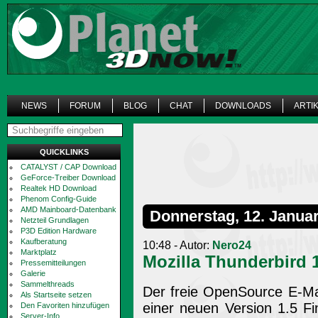
NEWS
FORUM
BLOG
CHAT
DOWNLOADS
ARTI
QUICKLINKS
CATALYST / CAP Download
GeForce-Treiber Download
Realtek HD Download
Phenom Config-Guide
AMD Mainboard-Datenbank
Donnerstag, 12. Janua
Netzteil Grundlagen
P3D Edition Hardware
Kaufberatung
10:48 - Autor:
Nero24
Marktplatz
Mozilla Thunderbird 1
Pressemitteilungen
Galerie
Sammelthreads
Der freie OpenSource E-Mail
Als Startseite setzen
einer neuen Version 1.5 F
Den Favoriten hinzufügen
Server-Info