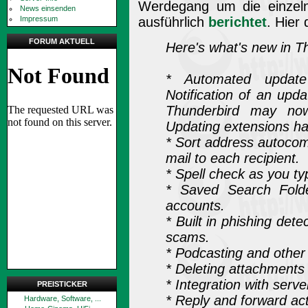
Werdegang um die einzeln
News einsenden
Impressum
ausführlich
berichtet
. Hier
FORUM AKTUELL
Here's what's new in T
* Automated update
Notification of an upd
Thunderbird may no
Updating extensions ha
* Sort address autocom
mail to each recipient.
* Spell check as you ty
* Saved Search Fold
accounts.
* Built in phishing dete
scams.
* Podcasting and othe
* Deleting attachment
* Integration with serve
PREISTICKER
* Reply and forward act
Hardware, Software, ...