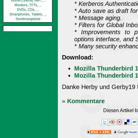
Home-Cinema, HiFi ,...
* Kerberos Authenticati
Monitore, TFTs, ...
* Auto save as draft fo
DVDs, CDs, ...
Smartphones, Tablets, ...
* Message aging.
Sonderangebote
* Filters for Global Inbo
* Improvements to pro
options interface, an
* Many security enhan
Download:
Mozilla Thunderbird 
Mozilla Thunderbird 1
Danke Herby und Gerby19 f
» Kommentare
Diesen Artikel