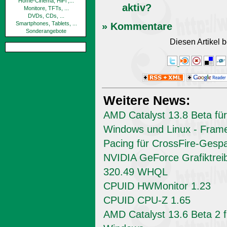
Home-Cinema, HiFi ,...
aktiv?
Monitore, TFTs, ...
DVDs, CDs, ...
Smartphones, Tablets, ...
» Kommentare
Sonderangebote
Diesen Artikel
Weitere News:
AMD Catalyst 13.8 Beta für
Windows und Linux - Fram
Pacing für CrossFire-Gesp
NVIDIA GeForce Grafiktrei
320.49 WHQL
CPUID HWMonitor 1.23
CPUID CPU-Z 1.65
AMD Catalyst 13.6 Beta 2 f