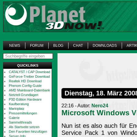
NEWS
FORUM
BLOG
CHAT
DOWNLOADS
ARTI
QUICKLINKS
CATALYST / CAP Download
GeForce-Treiber Download
Realtek HD Download
Phenom Config-Guide
AMD Mainboard-Datenbank
Dienstag, 18. März 200
Netzteil Grundlagen
P3D Edition Hardware
Kaufberatung
22:16 - Autor:
Nero24
Marktplatz
Microsoft Windows Vi
Pressemitteilungen
Galerie
Sammelthreads
Nun ist es also auch für 
Als Startseite setzen
Service Pack 1 von Windo
Den Favoriten hinzufügen
Server-Info