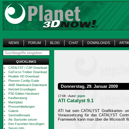
NEWS
FORUM
BLOG
CHAT
DOWNLOADS
ARTI
QUICKLINKS
CATALYST / CAP Download
GeForce-Treiber Download
Realtek HD Download
Phenom Config-Guide
AMD Mainboard-Datenbank
Donnerstag, 29. Januar 2009
Netzteil Grundlagen
P3D Edition Hardware
17:08 - Autor:
pipin
Kaufberatung
ATI Catalyst 9.1
Marktplatz
Pressemitteilungen
ATI hat sein CATALYST Grafikkarten- un
Galerie
Voraussetzung für das CATALYST Control
Sammelthreads
Framework kann man über die Microsoft W
Als Startseite setzen
Den Favoriten hinzufügen
Server-Info