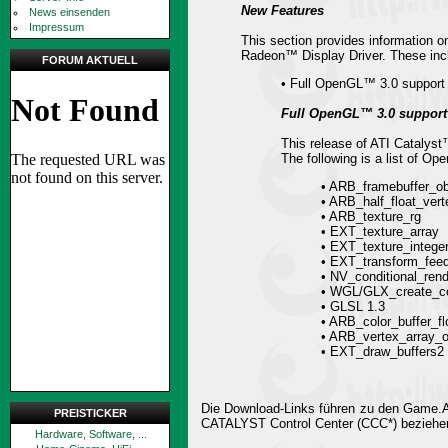
New Features
News einsenden
Impressum
This section provides information on
Radeon™ Display Driver. These incl
FORUM AKTUELL
• Full OpenGL™ 3.0 support
Full OpenGL™ 3.0 support
This release of ATI Catalys
The following is a list of O
• ARB_framebuffer_ob
• ARB_half_float_vert
• ARB_texture_rg
• EXT_texture_array
• EXT_texture_intege
• EXT_transform_fee
• NV_conditional_rend
• WGL/GLX_create_con
• GLSL 1.3
• ARB_color_buffer_fl
• ARB_vertex_array_o
• EXT_draw_buffers2
Die Download-Links führen zu den Game.A
PREISTICKER
CATALYST Control Center (CCC*) beziehe
Hardware, Software, ...