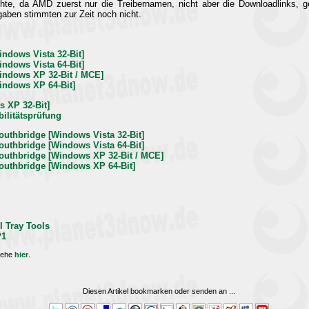
hte, da AMD zuerst nur die Treibernamen, nicht aber die Downloadlinks, g
gaben stimmten zur Zeit noch nicht.
Windows Vista 32-Bit]
Windows Vista 64-Bit]
Windows XP 32-Bit / MCE]
Windows XP 64-Bit]
s XP 32-Bit]
bilitätsprüfung
outhbridge [Windows Vista 32-Bit]
outhbridge [Windows Vista 64-Bit]
Southbridge [Windows XP 32-Bit / MCE]
Southbridge [Windows XP 64-Bit]
I Tray Tools
P1
iehe
hier
.
Diesen Artikel bookmarken oder senden an
...