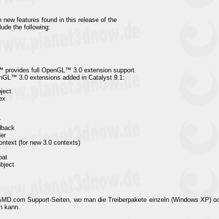
 new features found in this release of the
ude the following:
t™ provides full OpenGL™ 3.0 extension support.
penGL™ 3.0 extensions added in Catalyst 9.1:
ject
ex
r
dback
er
text (for new 3.0 contexts)
oat
bject
MD.com Support-Seiten, wo man die Treiberpakete einzeln (Windows XP) ode
n kann.