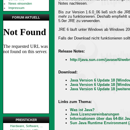
Notes nachlesen.
News einsenden
Impressum
Bis zur Version 1.6.0_06 ließ sich die J
mehr zu funktionieren. Deshalb empfiehlt
FORUM AKTUELL
5.0er JRE zu verwenden.
JRE 6 läuft unter Windows ab Windows 2000
Falls der Download nicht funktionieren sollt
Release Notes:
http://java.sun.com/javase/6/web
Download:
Java Version 6 Update 18 [Windows
Java Version 6 Update 18 [Window
Java Version 6 Update 18 [weiter
Links zum Thema:
Was ist Java?
Java Lizenzvereinbarungen
Informationen über das 64-Bit Ja
PREISTICKER
Sun Java Runtime Environment (J
Hardware, Software, ...