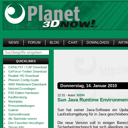
NEWS
FORUM
BLOG
CHAT
DOWNLOADS
ARTI
QUICKLINKS
CATALYST / CAP Download
GeForce-Treiber Download
Realtek HD Download
Phenom Config-Guide
AMD Mainboard-Datenbank
Donnerstag, 14. Januar 2010
Netzteil Grundlagen
P3D Edition Hardware
12:31 - Autor:
KIDH
Kaufberatung
Sun Java Runtime Environment
Marktplatz
Pressemitteilungen
Sun hat seiner Java-Software ein Upda
Galerie
Laufzeitumgebung für in Java geschriebene 
Sammelthreads
Als Startseite setzen
Die neue Version soll in einigen Berei
Den Favoriten hinzufügen
Sicherheitstechnisch hat sich allerdings n
Server-Info