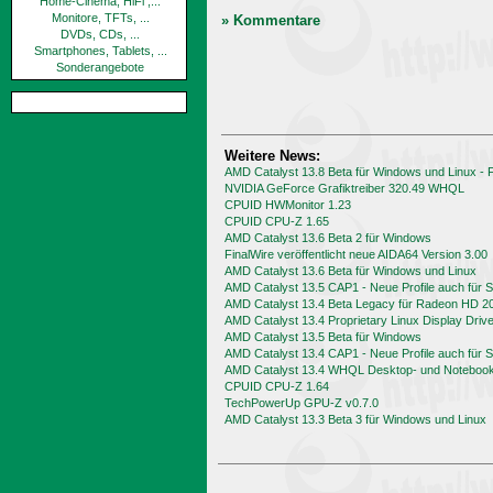
Home-Cinema, HiFi ,...
Monitore, TFTs, ...
» Kommentare
DVDs, CDs, ...
Smartphones, Tablets, ...
Sonderangebote
Weitere News:
AMD Catalyst 13.8 Beta für Windows und Linux -
NVIDIA GeForce Grafiktreiber 320.49 WHQL
CPUID HWMonitor 1.23
CPUID CPU-Z 1.65
AMD Catalyst 13.6 Beta 2 für Windows
FinalWire veröffentlicht neue AIDA64 Version 3.00
AMD Catalyst 13.6 Beta für Windows und Linux
AMD Catalyst 13.5 CAP1 - Neue Profile auch für
AMD Catalyst 13.4 Beta Legacy für Radeon HD 2
AMD Catalyst 13.4 Proprietary Linux Display Driv
AMD Catalyst 13.5 Beta für Windows
AMD Catalyst 13.4 CAP1 - Neue Profile auch für
AMD Catalyst 13.4 WHQL Desktop- und Notebook-
CPUID CPU-Z 1.64
TechPowerUp GPU-Z v0.7.0
AMD Catalyst 13.3 Beta 3 für Windows und Linux