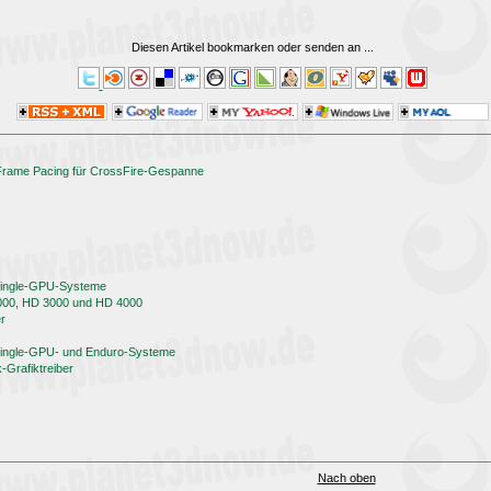
Diesen Artikel bookmarken oder senden an
...
 Frame Pacing für CrossFire-Gespanne
 Single-GPU-Systeme
000, HD 3000 und HD 4000
er
 Single-GPU- und Enduro-Systeme
Grafiktreiber
Nach oben