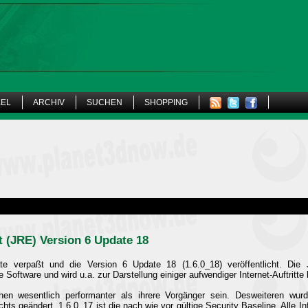
KEL
ARCHIV
SUCHEN
SHOPPING
 (JRE) Version 6 Update 18
te verpaßt und die Version 6 Update 18 (1.6.0_18) veröffentlicht. Die
Software und wird u.a. zur Darstellung einiger aufwendiger Internet-Auftritte 
chen wesentlich performanter als ihrere Vorgänger sein. Desweiteren wu
ichts geändert, 1.6.0_17 ist die nach wie vor gültige Security Baseline. Alle 