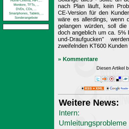
Home-Cinema, HiFi ,...
Monitore, TFTs, ...
nach Plan läuft, kein Pro
DVDs, CDs, ...
CE-Version für den Kunden
Smartphones, Tablets, ...
Sonderangebote
wäre es allerdings, wenn 
gelangen würden, soll die
doch angeblich um ca. 5% b
und-Draufgucken" werd
zweifelnden KT600 Kunden w
» Kommentare
Diesen Artikel
Weitere News:
Intern:
Umleitungsprobleme