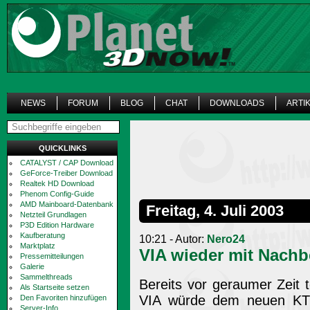
NEWS
FORUM
BLOG
CHAT
DOWNLOADS
ARTI
QUICKLINKS
CATALYST / CAP Download
GeForce-Treiber Download
Realtek HD Download
Phenom Config-Guide
AMD Mainboard-Datenbank
Freitag, 4. Juli 2003
Netzteil Grundlagen
P3D Edition Hardware
Kaufberatung
10:21 - Autor:
Nero24
Marktplatz
VIA wieder mit Nach
Pressemitteilungen
Galerie
Sammelthreads
Bereits vor geraumer Zeit
Als Startseite setzen
VIA würde dem neuen KT6
Den Favoriten hinzufügen
Server-Info