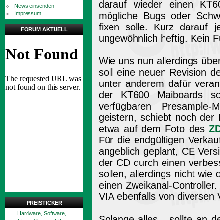
darauf wieder einen KT60
News einsenden
Impressum
mögliche Bugs oder Schwä
fixen solle. Kurz darauf 
FORUM AKTUELL
ungewöhnlich heftig. Kein 
Wie uns nun allerdings üb
soll eine neuen Revision d
unter anderem dafür verantw
der KT600 Maiboards so 
verfügbaren Presample-
geistern, schiebt noch der
etwa auf dem Foto des
ZD
Für die endgültigen Verkau
angeblich geplant, CE Vers
der CD durch einen verbes
sollen, allerdings nicht wi
einen Zweikanal-Controlle
VIA ebenfalls von diversen
PREISTICKER
Hardware, Software, ...
Solange alles - sollte an