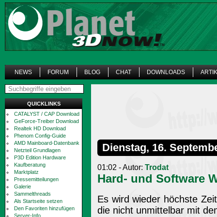
NEWS
FORUM
BLOG
CHAT
DOWNLOADS
ARTI
QUICKLINKS
CATALYST / CAP Download
GeForce-Treiber Download
Realtek HD Download
Phenom Config-Guide
AMD Mainboard-Datenbank
Dienstag, 16. Septemb
Netzteil Grundlagen
P3D Edition Hardware
Kaufberatung
01:02 - Autor:
Trodat
Marktplatz
Hard- und Software 
Pressemitteilungen
Galerie
Sammelthreads
Es wird wieder höchste Zeit
Als Startseite setzen
die nicht unmittelbar mit 
Den Favoriten hinzufügen
Server-Info