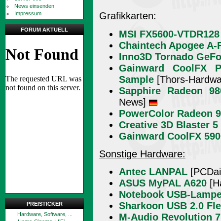
News einsenden
Impressum
Grafikkarten:
FORUM AKTUELL
MSI FX5600-VTDR128
Chaintech Apogee A-
Inno3D Tornado GeFo
Gainward CoolFX P
Sample
[Thors-Hardw
Sapphire Radeon 98
News]
PowerColor Radeon 9
Creative 3D Blaster 5
Gainward CoolFX 5900
Sonstige Hardware:
Antec LANPAL
[PCDai
ASUS MyPAL A620
[H
Notebook USB-Lamp
Sharkoon USB 2.0 Fle
PREISTICKER
Hardware, Software, ...
M-Audio Revolution 7