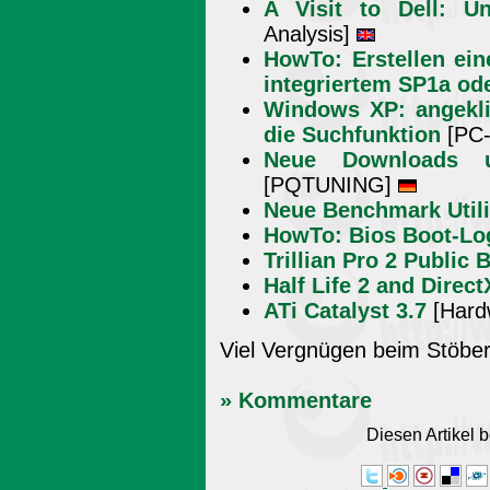
A Visit to Dell: U
Analysis]
HowTo: Erstellen ei
integriertem SP1a od
Windows XP: angekli
die Suchfunktion
[PC-
Neue Downloads 
[PQTUNING]
Neue Benchmark Util
HowTo: Bios Boot-Lo
Trillian Pro 2 Public 
Half Life 2 and Direct
ATi Catalyst 3.7
[Hard
Viel Vergnügen beim Stöber
» Kommentare
Diesen Artikel