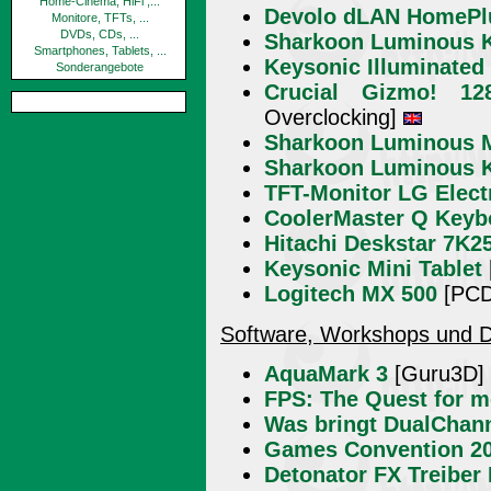
Home-Cinema, HiFi ,...
Devolo dLAN HomePl
Monitore, TFTs, ...
DVDs, CDs, ...
Sharkoon Luminous K
Smartphones, Tablets, ...
Keysonic Illuminated
Sonderangebote
Crucial Gizmo! 1
Overclocking]
Sharkoon Luminous 
Sharkoon Luminous K
TFT-Monitor LG Elect
CoolerMaster Q Keyb
Hitachi Deskstar 7K2
Keysonic Mini Tablet
Logitech MX 500
[PCD
Software, Workshops und D
AquaMark 3
[Guru3D]
FPS: The Quest for m
Was bringt DualChan
Games Convention 20
Detonator FX Treiber