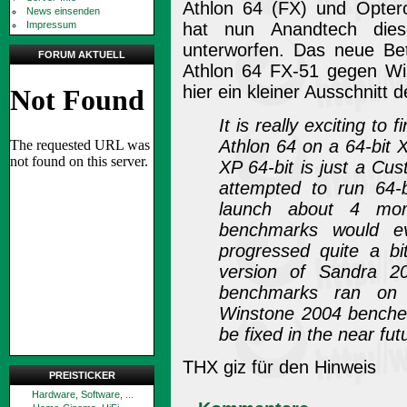
Athlon 64 (FX) und Opter
News einsenden
Impressum
hat nun Anandtech die
unterworfen. Das neue B
FORUM AKTUELL
Athlon 64 FX-51 gegen Wi
hier ein kleiner Ausschnitt d
It is really exciting to
Athlon 64 on a 64-bit
XP 64-bit is just a C
attempted to run 64-
launch about 4 mon
benchmarks would e
progressed quite a b
version of Sandra 2
benchmarks ran on
Winstone 2004 benches 
be fixed in the near fut
THX giz für den Hinweis
PREISTICKER
Hardware, Software, ...