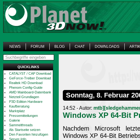
NEWS
FORUM
BLOG
CHAT
DOWNLOADS
ARTI
QUICKLINKS
CATALYST / CAP Download
GeForce-Treiber Download
Realtek HD Download
Phenom Config-Guide
AMD Mainboard-Datenbank
Sonntag, 8. Februar 20
Netzteil Grundlagen
P3D Edition Hardware
Kaufberatung
14:52 - Autor:
mtb][sledgehamme
Marktplatz
Windows XP 64-Bit Pr
Pressemitteilungen
Galerie
Sammelthreads
Nachdem Microsoft letz
Als Startseite setzen
Windows XP 64-Bit Betrieb
Den Favoriten hinzufügen
Server-Info