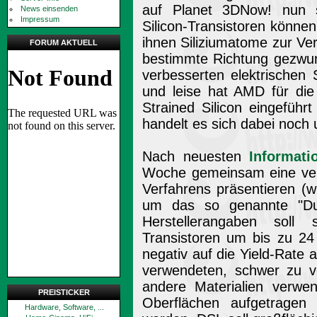
auf Planet 3DNow! nun s
News einsenden
Impressum
Silicon-Transistoren können
ihnen Siliziumatome zur Ver
FORUM AKTUELL
bestimmte Richtung gezwun
verbesserten elektrischen S
und leise hat AMD für di
Strained Silicon eingeführt
handelt es sich dabei noch
Nach neuesten
Informati
Woche gemeinsam eine verb
Verfahrens präsentieren (w
um das so genannte "Dua
Herstellerangaben soll
Transistoren um bis zu 24
negativ auf die Yield-Rate
verwendeten, schwer zu v
andere Materialien verwen
PREISTICKER
Oberflächen aufgetragen
Hardware, Software, ...