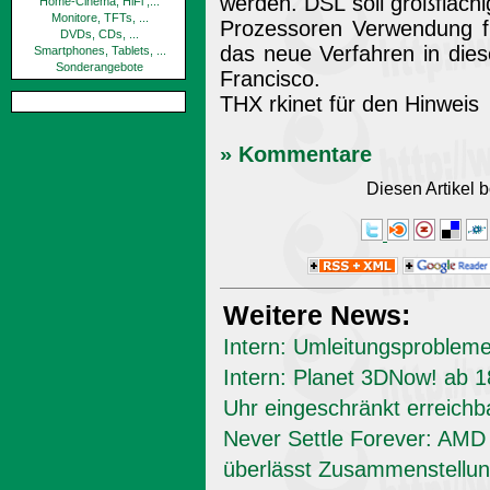
werden. DSL soll großfläch
Home-Cinema, HiFi ,...
Monitore, TFTs, ...
Prozessoren Verwendung fin
DVDs, CDs, ...
das neue Verfahren in di
Smartphones, Tablets, ...
Sonderangebote
Francisco.
THX rkinet für den Hinweis
» Kommentare
Diesen Artikel
Weitere News:
Intern: Umleitungsproblem
Intern: Planet 3DNow! ab 1
Uhr eingeschränkt erreichb
Never Settle Forever: AMD
überlässt Zusammenstellun