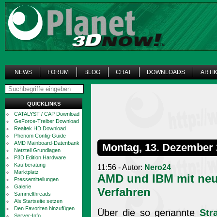
NEWS
FORUM
BLOG
CHAT
DOWNLOADS
ARTI
QUICKLINKS
CATALYST / CAP Download
GeForce-Treiber Download
Realtek HD Download
Phenom Config-Guide
AMD Mainboard-Datenbank
Montag, 13. Dezember
Netzteil Grundlagen
P3D Edition Hardware
Kaufberatung
11:56 - Autor:
Nero24
Marktplatz
AMD und IBM mit neu
Pressemitteilungen
Galerie
Verfahren
Sammelthreads
Als Startseite setzen
Den Favoriten hinzufügen
Über die so genannte
Str
Server-Info