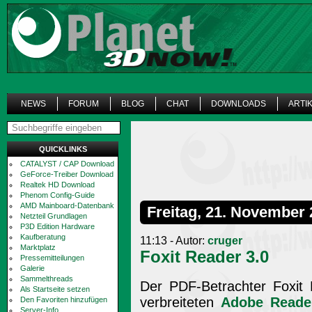
NEWS
FORUM
BLOG
CHAT
DOWNLOADS
ARTI
QUICKLINKS
CATALYST / CAP Download
GeForce-Treiber Download
Realtek HD Download
Phenom Config-Guide
AMD Mainboard-Datenbank
Freitag, 21. November
Netzteil Grundlagen
P3D Edition Hardware
Kaufberatung
11:13 - Autor:
cruger
Marktplatz
Foxit Reader 3.0
Pressemitteilungen
Galerie
Sammelthreads
Der PDF-Betrachter Foxit 
Als Startseite setzen
verbreiteten
Adobe Reade
Den Favoriten hinzufügen
Server-Info