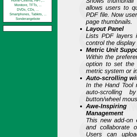
Shows thumbnail
Home-Cinema, HiFi ,...
Monitore, TFTs, ...
allows users to qu
DVDs, CDs, ...
PDF file. Now use
Smartphones, Tablets, ...
Sonderangebote
page thumbnails.
Layout Panel
Lists PDF layers 
control the display
Metric Unit Supp
Within the prefere
option to set the
metric system or i
Auto-scrolling w
In the Hand Tool 
auto-scrolling
button/wheel mous
Awe-Inspirin
Management
This new add-on e
and collaborate 
Users can uplo