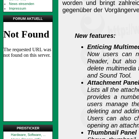
worden und bringt zahlre
News einsenden
Impressum
gegenüber der Vorgängerver
FORUM AKTUELL
New features:
Enticing Multime
Now users can no
Reader, but also
delete multimedia f
and Sound Tool.
Attachment Pane
Lists all the atta
provides a numbe
users manage the
deleting and addin
Users can also ch
opening an attachm
PREISTICKER
Thumbnail Panel
Hardware, Software, ...