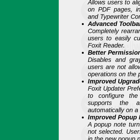
Allows users to al
on PDF pages, in
and Typewriter C
Advanced Toolbar
Completely rearran
users to easily c
Foxit Reader.
Better Permissio
Disables and gr
users are not all
operations on the
Improved Upgra
Foxit Updater Pref
to configure the
supports the a
automatically on a
Improved Popup 
A popup note turn
not selected. User
in the new popup n