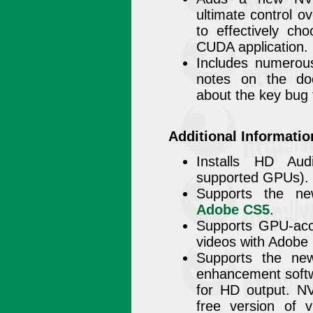
ultimate control 
to effectively c
CUDA application.
Includes numerous
notes on the doc
about the key bug f
Additional Informatio
Installs HD Aud
supported GPUs).
Supports the ne
Adobe CS5
.
Supports GPU-acce
videos with Adobe
Supports the ne
enhancement softw
for HD output. N
free version of 