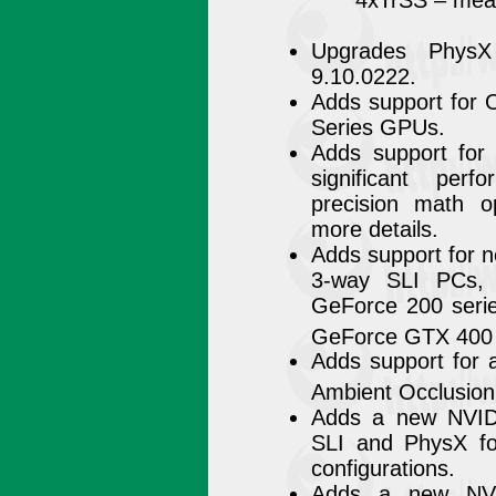
Upgrades PhysX
9.10.0222.
Adds support for
Series GPUs.
Adds support for 
significant per
precision math 
more details.
Adds support for n
3-way SLI PCs, 
GeForce 200 seri
GeForce GTX 400 
Adds support for 
Ambient Occlusion 
Adds a new NVIDI
SLI and PhysX for
configurations.
Adds a new NVID