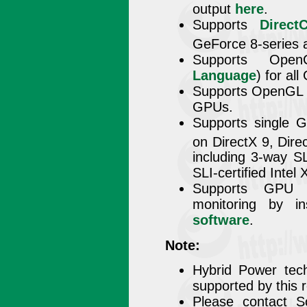
output
here
.
Supports
Direct
GeForce 8-series 
Supports Ope
Language
) for al
Supports OpenGL 3
GPUs.
Supports single
on DirectX 9, Dire
including 3-way S
SLI-certified Inte
Supports GPU o
monitoring by in
software
.
Note:
Hybrid Power tech
supported by this 
Please contact S