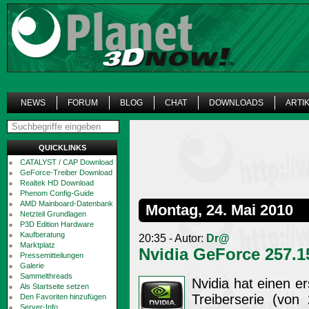
NEWS
FORUM
BLOG
CHAT
DOWNLOADS
ARTI
QUICKLINKS
CATALYST / CAP Download
GeForce-Treiber Download
Realtek HD Download
Phenom Config-Guide
AMD Mainboard-Datenbank
Montag, 24. Mai 2010
Netzteil Grundlagen
P3D Edition Hardware
Kaufberatung
20:35 - Autor:
Dr@
Marktplatz
Nvidia GeForce 257.1
Pressemitteilungen
Galerie
Sammelthreads
Nvidia hat einen e
Als Startseite setzen
Treiberserie (von 
Den Favoriten hinzufügen
Server-Info