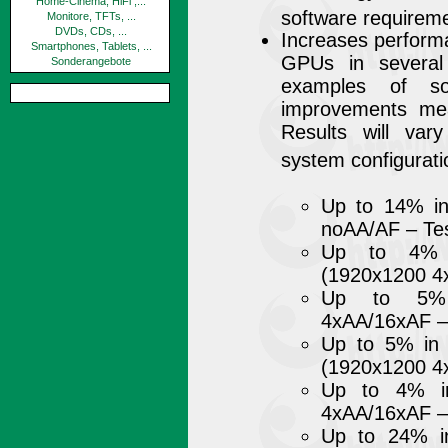
Home-Cinema, HiFi ,...
software requirem
Monitore, TFTs, ...
DVDs, CDs, ...
Increases perform
Smartphones, Tablets, ...
GPUs in several
Sonderangebote
examples of so
improvements me
Results will va
system configurati
Up to 14% in
noAA/AF – Tes
Up to 4% 
(1920x1200 4
Up to 5% i
4xAA/16xAF – 
Up to 5% in 
(1920x1200 4
Up to 4% in
4xAA/16xAF – 
Up to 24% i