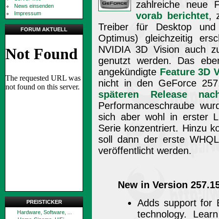
zahlreiche neue 
News einsenden
Impressum
vorab berichtet
, 
Treiber für Desktop und
FORUM AKTUELL
Optimus) gleichzeitig ers
NVIDIA 3D Vision auch z
genutzt werden. Das ebenf
angekündigte
Feature 3D 
nicht in den GeForce 257.
späteren Release nach
Performanceschraube wurd
sich aber wohl in erster
Serie konzentriert. Hinzu 
soll dann der erste WHQL 
veröffentlicht werden.
New in Version 257.1
Adds support for 
PREISTICKER
technology. Lea
Hardware, Software, ...