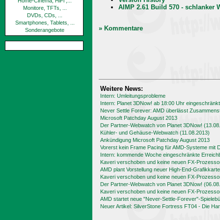
Home-Cinema, HiFi ,...
AIMP 2.61 Build 570 - schlanker
Monitore, TFTs, ...
DVDs, CDs, ...
Smartphones, Tablets, ...
» Kommentare
Sonderangebote
Weitere News:
Intern: Umleitungsprobleme
Intern: Planet 3DNow! ab 18:00 Uhr eingeschränkt
Never Settle Forever: AMD überlässt Zusammenst
Microsoft Patchday August 2013
Der Partner-Webwatch von Planet 3DNow! (13.08
Kühler- und Gehäuse-Webwatch (11.08.2013)
Ankündigung Microsoft Patchday August 2013
Vorerst kein Frame Pacing für AMD-Systeme mit 
Intern: kommende Woche eingeschränkte Erreichb
Kaveri verschoben und keine neuen FX-Prozesso
AMD plant Vorstellung neuer High-End-Grafikkart
Kaveri verschoben und keine neuen FX-Prozesso
Der Partner-Webwatch von Planet 3DNow! (06.08
Kaveri verschoben und keine neuen FX-Prozess
AMD startet neue "Never-Settle-Forever"-Spielebü
Neuer Artikel: SilverStone Fortress FT04 - Die Ha