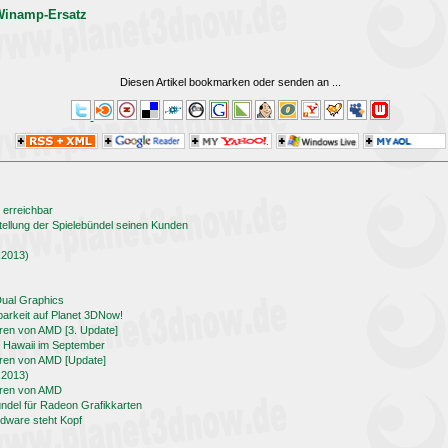
 Winamp-Ersatz
Diesen Artikel bookmarken oder senden an
...
 erreichbar
ellung der Spielebündel seinen Kunden
.2013)
Dual Graphics
arkeit auf Planet 3DNow!
ren von AMD [3. Update]
e Hawaii im September
ren von AMD [Update]
.2013)
oren von AMD
ndel für Radeon Grafikkarten
rdware steht Kopf