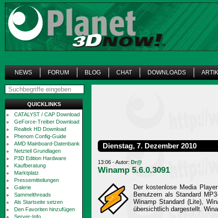
NEWS
FORUM
BLOG
CHAT
DOWNLOADS
ARTI
QUICKLINKS
CATALYST / CAP Download
GeForce-Treiber Download
Realtek HD Download
Phenom Config-Guide
AMD Mainboard-Datenbank
Dienstag, 7. Dezember 2010
Netzteil Grundlagen
P3D Edition Hardware
13:06 - Autor:
Dr@
Kaufberatung
Winamp 5.6.0.3091
Marktplatz
Pressemitteilungen
Der kostenlose Media Player
Galerie
Benutzern als Standard MP3-P
Sammelthreads
Winamp Standard (Lite), Win
Als Startseite setzen
übersichtlich dargestellt. Wi
Den Favoriten hinzufügen
Server-Info