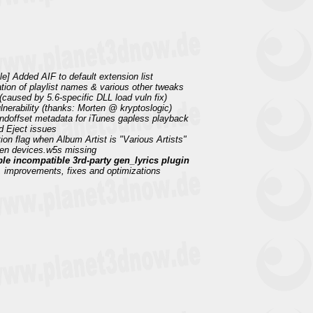
le] Added AIF to default extension list
ation of playlist names & various other tweaks
(caused by 5.6-specific DLL load vuln fix)
ulnerability (thanks: Morten @ kryptoslogic)
endoffset metadata for iTunes gapless playback
d Eject issues
ion flag when Album Artist is "Various Artists"
hen devices.w5s missing
ble incompatible 3rd-party gen_lyrics plugin
, improvements, fixes and optimizations