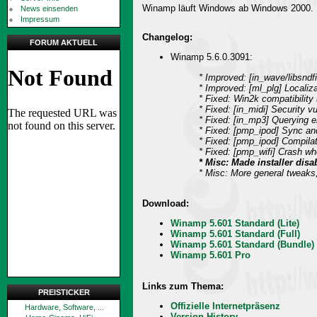
Winamp läuft Windows ab Windows 2000.
News einsenden
Impressum
Changelog:
FORUM AKTUELL
Winamp 5.6.0.3091:
* Improved: [in_wave/libsndfi
* Improved: [ml_plg] Localiz
* Fixed: Win2k compatibility 
* Fixed: [in_midi] Security v
* Fixed: [in_mp3] Querying 
* Fixed: [pmp_ipod] Sync an
* Fixed: [pmp_ipod] Compilat
* Fixed: [pmp_wifi] Crash w
* Misc: Made installer disa
* Misc: More general tweaks
Download:
Winamp 5.601 Standard (Lite)
Winamp 5.601 Standard (Full)
Winamp 5.601 Standard (Bundle)
Winamp 5.601 Pro
Links zum Thema:
PREISTICKER
Offizielle Internetpräsenz
Hardware, Software, ...
Version History