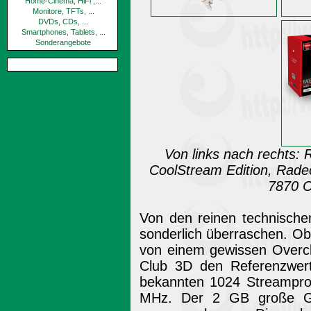
Home-Cinema, HiFi ,...
Monitore, TFTs, ...
DVDs, CDs, ...
Smartphones, Tablets, ...
Sonderangebote
Von links nach rechts
CoolStream Edition, Rad
7870 C
Von den reinen technische
sonderlich überraschen. O
von einem gewissen Overclo
Club 3D den Referenzwer
bekannten 1024 Streamproz
MHz. Der 2 GB große G