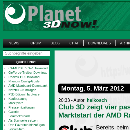
NEWS
FORUM
BLOG
CHAT
DOWNLOADS
ARTI
QUICKLINKS
CATALYST / CAP Download
GeForce-Treiber Download
Realtek HD Download
Phenom Config-Guide
AMD Mainboard-Datenbank
Montag, 5. März 2012
Netzteil Grundlagen
P3D Edition Hardware
Kaufberatung
20:33 - Autor:
heikosch
Marktplatz
Club 3D zeigt vier p
Pressemitteilungen
Galerie
Marktstart der AMD R
Sammelthreads
Als Startseite setzen
Den Favoriten hinzufügen
Bereits beim
Server-Info