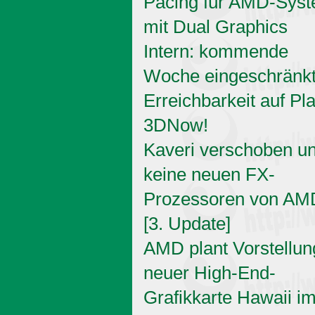
Pacing für AMD-Sys
mit Dual Graphics
Intern: kommende
Woche eingeschränk
Erreichbarkeit auf Pl
3DNow!
Kaveri verschoben u
keine neuen FX-
Prozessoren von AM
[3. Update]
AMD plant Vorstellun
neuer High-End-
Grafikkarte Hawaii i