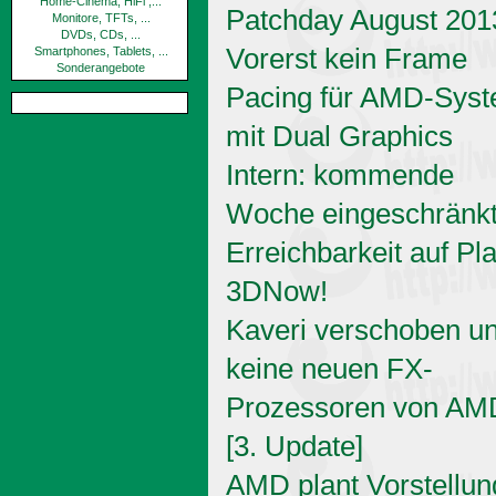
Home-Cinema, HiFi ,...
Patchday August 201
Monitore, TFTs, ...
DVDs, CDs, ...
Vorerst kein Frame
Smartphones, Tablets, ...
Sonderangebote
Pacing für AMD-Sys
mit Dual Graphics
Intern: kommende
Woche eingeschränk
Erreichbarkeit auf Pl
3DNow!
Kaveri verschoben u
keine neuen FX-
Prozessoren von AM
[3. Update]
AMD plant Vorstellun