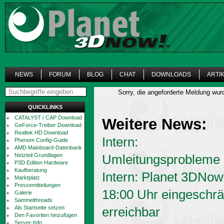
NEWS
FORUM
BLOG
CHAT
DOWNLOADS
ARTI
Sorry, die angeforderte Meldung wur
QUICKLINKS
CATALYST / CAP Download
Weitere News:
GeForce-Treiber Download
Realtek HD Download
Intern:
Phenom Config-Guide
AMD Mainboard-Datenbank
Netzteil Grundlagen
Umleitungsprobleme
P3D Edition Hardware
Kaufberatung
Intern: Planet 3DNow
Marktplatz
Pressemitteilungen
18:00 Uhr eingeschrä
Galerie
Sammelthreads
Als Startseite setzen
erreichbar
Den Favoriten hinzufügen
Server-Info