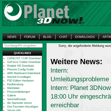
NEWS
FORUM
BLOG
CHAT
DOWNLOADS
ARTI
Sorry, die angeforderte Meldung wur
QUICKLINKS
CATALYST / CAP Download
Weitere News:
GeForce-Treiber Download
Realtek HD Download
Intern:
Phenom Config-Guide
AMD Mainboard-Datenbank
Netzteil Grundlagen
Umleitungsprobleme
P3D Edition Hardware
Kaufberatung
Intern: Planet 3DNow
Marktplatz
Pressemitteilungen
18:00 Uhr eingeschrä
Galerie
Sammelthreads
Als Startseite setzen
erreichbar
Den Favoriten hinzufügen
Server-Info