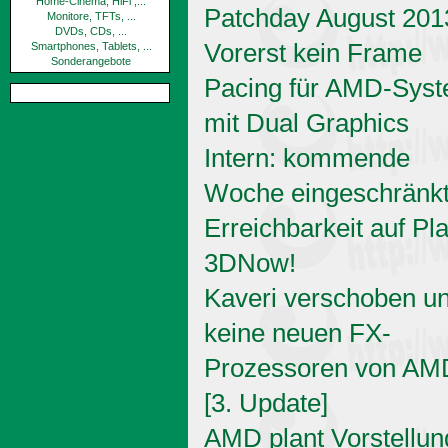
Home-Cinema, HiFi ,...
Patchday August 201
Monitore, TFTs, ...
DVDs, CDs, ...
Vorerst kein Frame
Smartphones, Tablets, ...
Sonderangebote
Pacing für AMD-Sys
mit Dual Graphics
Intern: kommende
Woche eingeschränk
Erreichbarkeit auf Pl
3DNow!
Kaveri verschoben u
keine neuen FX-
Prozessoren von AM
[3. Update]
AMD plant Vorstellun