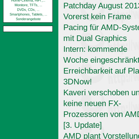
Home-Cinema, HiFi ,...
Patchday August 201
Monitore, TFTs, ...
DVDs, CDs, ...
Vorerst kein Frame
Smartphones, Tablets, ...
Sonderangebote
Pacing für AMD-Sys
mit Dual Graphics
Intern: kommende
Woche eingeschränk
Erreichbarkeit auf Pl
3DNow!
Kaveri verschoben u
keine neuen FX-
Prozessoren von AM
[3. Update]
AMD plant Vorstellun