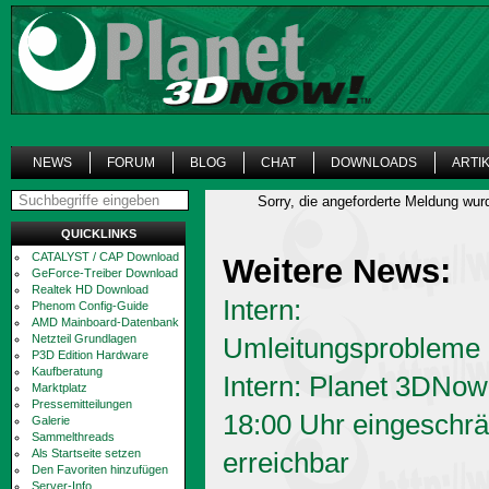
NEWS
FORUM
BLOG
CHAT
DOWNLOADS
ARTI
Sorry, die angeforderte Meldung wur
QUICKLINKS
CATALYST / CAP Download
Weitere News:
GeForce-Treiber Download
Realtek HD Download
Intern:
Phenom Config-Guide
AMD Mainboard-Datenbank
Netzteil Grundlagen
Umleitungsprobleme
P3D Edition Hardware
Kaufberatung
Intern: Planet 3DNow
Marktplatz
Pressemitteilungen
18:00 Uhr eingeschrä
Galerie
Sammelthreads
Als Startseite setzen
erreichbar
Den Favoriten hinzufügen
Server-Info