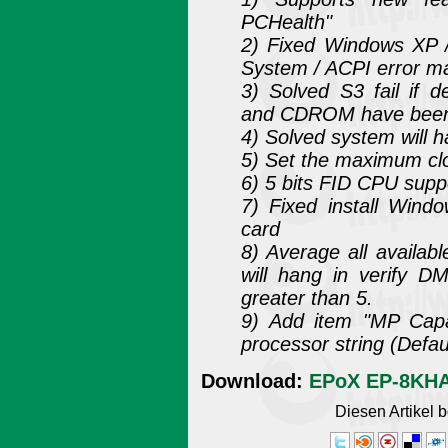
PCHealth"
2) Fixed Windows XP / 
System / ACPI error m
3) Solved S3 fail 
and CDROM have bee
4) Solved system will h
5) Set the maximum cl
6) 5 bits FID CPU supp
7) Fixed install Win
card
8) Average all availa
will hang in verify D
greater than 5.
9) Add item "MP Capab
processor string (Defaul
Download:
EPoX EP-8KHA
Diesen Artikel