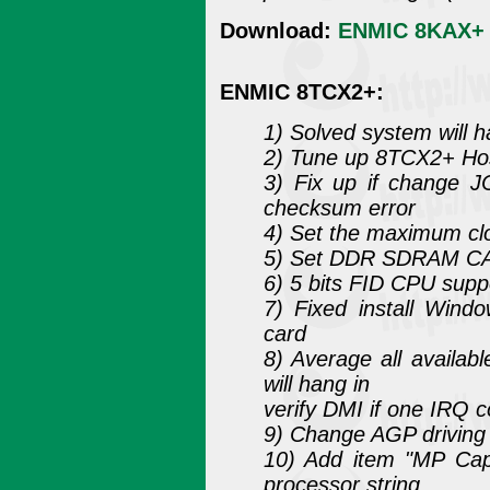
Download:
ENMIC 8KAX+ P
ENMIC 8TCX2+:
1) Solved system will h
2) Tune up 8TCX2+ Hos
3) Fix up if change 
checksum error
4) Set the maximum cl
5) Set DDR SDRAM CAS 
6) 5 bits FID CPU supp
7) Fixed install Win
card
8) Average all availa
will hang in
verify DMI if one IRQ c
9) Change AGP driving
10) Add item "MP Capa
processor string