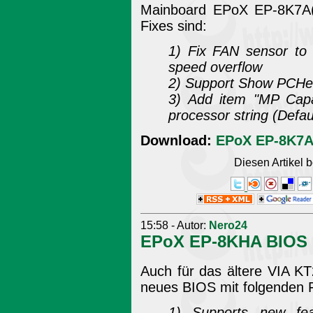
Mainboard EPoX EP-8K7A(
Fixes sind:
1) Fix FAN sensor to
speed overflow
2) Support Show PCHea
3) Add item "MP Capab
processor string (Defaul
Download:
EPoX EP-8K7A
Diesen Artikel
15:58 - Autor:
Nero24
EPoX EP-8KHA BIOS 
Auch für das ältere VIA K
neues BIOS mit folgenden F
1) Supports new fe