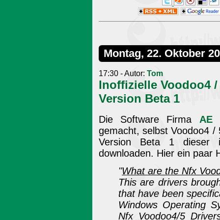
Montag, 22. Oktober 2
17:30 - Autor:
Tom
Inoffizielle Voodoo4 /
Version Beta 1
Die Software Firma
AE 
gemacht, selbst Voodoo4 / 
Version Beta 1 dieser i
downloaden. Hier ein paar H
"
What are the Nfx Vood
This are drivers broug
that have been specific
Windows Operating S
Nfx Voodoo4/5 Driver