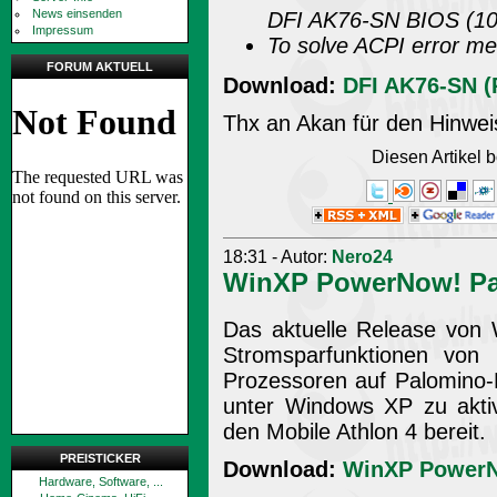
News einsenden
DFI AK76-SN BIOS (10
Impressum
To solve ACPI error m
FORUM AKTUELL
Download:
DFI AK76-SN (R
Thx an Akan für den Hinweis
Diesen Artikel
18:31 - Autor:
Nero24
WinXP PowerNow! Pat
Das aktuelle Release von 
Stromsparfunktionen von
Prozessoren auf Palomino
unter Windows XP zu aktivi
den Mobile Athlon 4 bereit.
PREISTICKER
Download:
WinXP PowerNo
Hardware, Software, ...