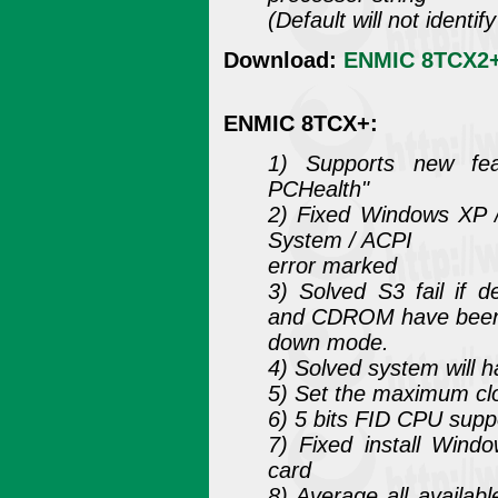
(Default will not identi
Download:
ENMIC 8TCX2+ 
ENMIC 8TCX+:
1) Supports new fe
PCHealth"
2) Fixed Windows XP / 
System / ACPI
error marked
3) Solved S3 fail 
and CDROM have bee
down mode.
4) Solved system will h
5) Set the maximum cl
6) 5 bits FID CPU supp
7) Fixed install Win
card
8) Average all availa