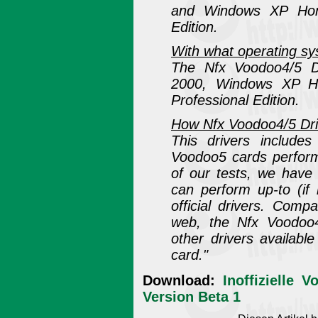
and Windows XP Home
Edition.
With what operating sy
The Nfx Voodoo4/5 D
2000, Windows XP H
Professional Edition.
How Nfx Voodoo4/5 Dri
This drivers include
Voodoo5 cards perform
of our tests, we have
can perform up-to (if
official drivers. Comp
web, the Nfx Voodoo4
other drivers availab
card."
Download:
Inoffizielle 
Version Beta 1