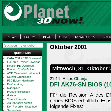
NEWS
FORUM
BLOG
CHAT
DOWNLOADS
ARTI
Oktober 2001
QUICKLINKS
CATALYST / CAP Download
GeForce-Treiber Download
Realtek HD Download
Mittwoch, 31. Oktober 
Phenom Config-Guide
AMD Mainboard-Datenbank
Netzteil Grundlagen
21:46 - Autor:
Ghanja
P3D Edition Hardware
DFI AK76-SN BIOS (10
Kaufberatung
Marktplatz
Pressemitteilungen
Für die Revision A des D
Galerie
Sammelthreads
neues BIOS erhältlich. Es is
Als Startseite setzen
folgende Fixes:
Den Favoriten hinzufügen
Server-Info