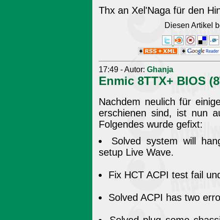
Thx an Xel'Naga für den Hi
Diesen Artikel
17:49 - Autor:
Ghanja
Enmic 8TTX+ BIOS (
Nachdem neulich für einig
erschienen sind, ist nun
Folgendes wurde gefixt:
Solved system will ha
setup Live Wave.
Fix HCT ACPI test fail u
Solved ACPI has two err
Solved plug some chassi