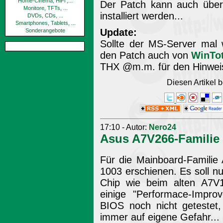
Home-Cinema, HiFi ,...
Der Patch kann auch übe
Monitore, TFTs, ...
installiert werden...
DVDs, CDs, ...
Smartphones, Tablets, ...
Update:
Sonderangebote
Sollte der MS-Server mal w
den Patch auch von
WinTot
THX @m.m. für den Hinweis
Diesen Artikel
17:10 - Autor:
Nero24
Asus A7V266-Familie 
Für die Mainboard-Familie
1003 erschienen. Es soll n
Chip wie beim alten A7V1
einige "Performace-Impro
BIOS noch nicht getestet,
immer auf eigene Gefahr...