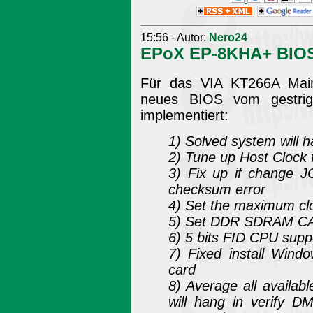
15:56 - Autor:
Nero24
EPoX EP-8KHA+ BIOS
Für das VIA KT266A Mai
neues BIOS vom gestrig
implementiert:
1) Solved system will h
2) Tune up Host Clock
3) Fix up if change 
checksum error
4) Set the maximum cl
5) Set DDR SDRAM CAS 
6) 5 bits FID CPU supp
7) Fixed install Win
card
8) Average all availa
will hang in verify D