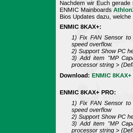
Nachdem wir Euch gerade n
ENMIC Mainboards
Athlon
Bios Updates dazu, welche a
ENMIC 8KAX+:
1) Fix FAN Sensor to
speed overflow.
2) Support Show PC he
3) Add item "MP Capab
processor string > (Defa
Download:
ENMIC 8KAX+ B
ENMIC 8KAX+ PRO:
1) Fix FAN Sensor to
speed overflow
2) Support Show PC he
3) Add item "MP Capab
processor string > (Defa