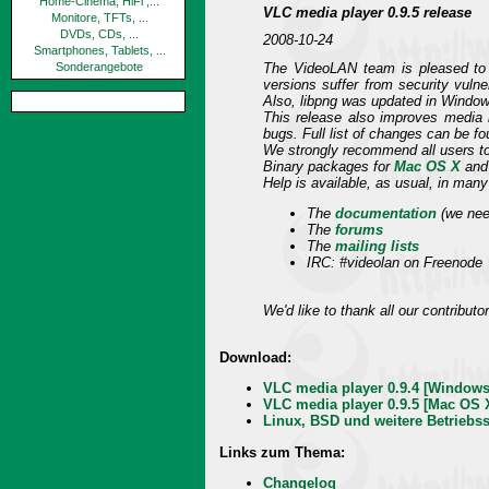
Home-Cinema, HiFi ,...
VLC media player 0.9.5 release
Monitore, TFTs, ...
DVDs, CDs, ...
2008-10-24
Smartphones, Tablets, ...
The VideoLAN team is pleased to a
Sonderangebote
versions suffer from security vulne
Also, libpng was updated in Window
This release also improves media k
bugs. Full list of changes can be f
We strongly recommend all users to
Binary packages for
Mac OS X
and 
Help is available, as usual, in many
The
documentation
(we need
The
forums
The
mailing lists
IRC: #videolan on Freenode
We'd like to thank all our contribut
Download:
VLC media player 0.9.4 [Windows
VLC media player 0.9.5 [Mac OS X
Linux, BSD und weitere Betriebs
Links zum Thema:
Changelog