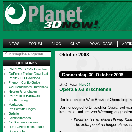
NEWS
FORUM
BLOG
CHAT
DOWNLOADS
ARTI
Oktober 2008
QUICKLINKS
CATALYST / CAP Download
GeForce-Treiber Download
Donnerstag, 30. Oktober 2008
Realtek HD Download
Phenom Config-Guide
16:42 - Autor:
Nero24
AMD Mainboard-Datenbank
Opera 9.62 erschienen
Netzteil Grundlagen
P3D Edition Hardware
Der kostenlose Web-Browser Opera liegt nu
Kaufberatung
Marktplatz
Der norwegische Entwickler Opera Softwar
Pressemitteilungen
kostenlos und frei von Werbung angeboten
Galerie
Sammelthreads
* Fixed an issue where History Sear
Als Startseite setzen
* The links panel no longer allows c
Den Favoriten hinzufügen
Server-Info