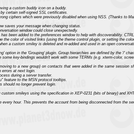
oving a custom buddy icon on a buddy.
by certain self-signed SSL certificates.
rong ciphers which were previously disabled when using NSS. (Thanks to Mar
now saves your message when changing status.
onversation window could close unexpectedly.
has been added to the preferences window to help with discoverability. CTRL
 the color of visited links (using the theme control plugin, or setting the color
when a custom smiley is deleted and re-added and used in an open conversati
' option in the 'Grouping' plugin. Group hierarchies are defined by the '/' cha
 some key-bindings wouldn't work with some TERMs (e.g. xterm-color, screen
moving to a new group) on contacts that were added in the same session sh
errors at next login.
rocess during a server transfer.
" feature to the MSN protocol tooltips.
s should no longer prevent login.
 custom smileys using the specification in XEP-0231 (bits of binary) and X
 every hour. This prevents the account from being disconnected from the serv