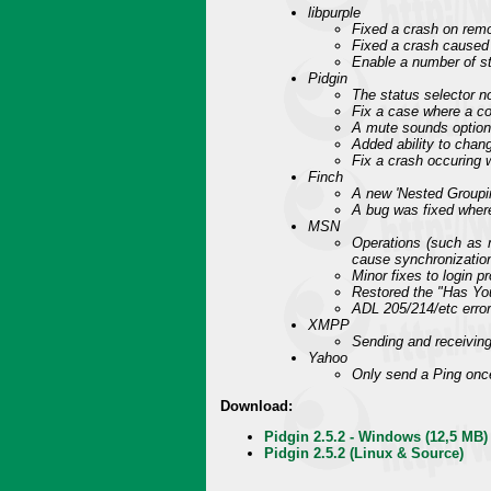
libpurple
Fixed a crash on rem
Fixed a crash caused 
Enable a number of st
Pidgin
The status selector 
Fix a case where a c
A mute sounds option 
Added ability to change
Fix a crash occuring 
Finch
A new 'Nested Grouping
A bug was fixed where
MSN
Operations (such as 
cause synchronization 
Minor fixes to login p
Restored the "Has You
ADL 205/214/etc error
XMPP
Sending and receiving
Yahoo
Only send a Ping once
Download:
Pidgin 2.5.2 - Windows (12,5 MB)
Pidgin 2.5.2 (Linux & Source)