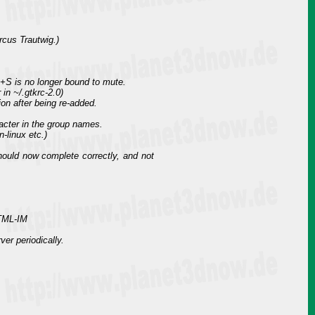
cus Trautwig.)
+S is no longer bound to mute.
 in ~/.gtkrc-2.0)
on after being re-added.
racter in the group names.
-linux etc.)
ould now complete correctly, and not
HTML-IM
er periodically.