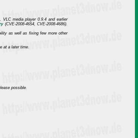
. VLC media player 0.9.4 and earlier
ry
(CVE-2008-4654, CVE-2008-4686).
lity as well as fixing few more other
 at a later time.
elease possible.