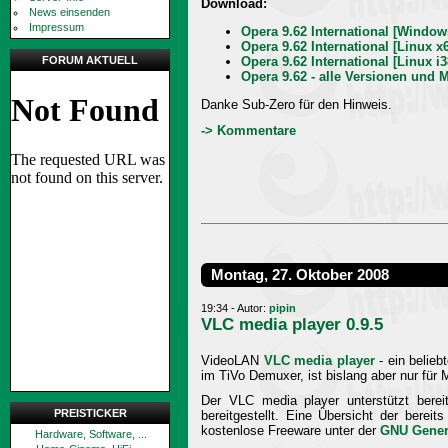
Download:
News einsenden
Impressum
Opera 9.62 International [Window
Opera 9.62 International [Linux x
Opera 9.62 International [Linux i3
FORUM AKTUELL
Opera 9.62 - alle Versionen und M
Danke Sub-Zero für den Hinweis.
-> Kommentare
Montag, 27. Oktober 2008
19:34 - Autor:
pipin
VLC media player 0.9.5
VideoLAN
VLC media player
- ein belieb
im TiVo Demuxer, ist bislang aber nur für
Der VLC media player unterstützt berei
PREISTICKER
bereitgestellt. Eine Übersicht der berei
kostenlose Freeware unter der
GNU Genera
Hardware, Software, ...