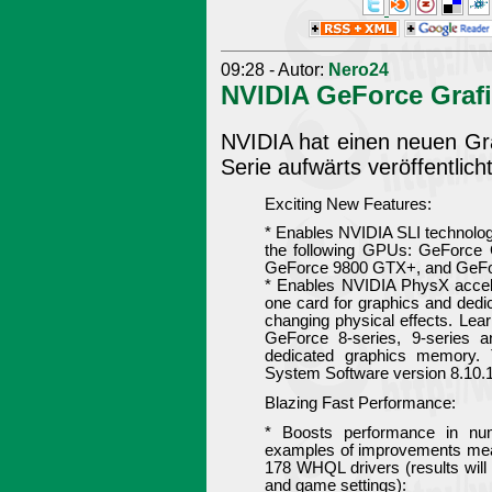
09:28 - Autor:
Nero24
NVIDIA GeForce Grafi
NVIDIA hat einen neuen Gra
Serie aufwärts veröffentlich
Exciting New Features:
* Enables NVIDIA SLI technolog
the following GPUs: GeForc
GeForce 9800 GTX+, and GeFo
* Enables NVIDIA PhysX accel
one card for graphics and dedi
changing physical effects. Lea
GeForce 8-series, 9-series
dedicated graphics memory. T
System Software version 8.10.1
Blazing Fast Performance:
* Boosts performance in num
examples of improvements mea
178 WHQL drivers (results will
and game settings):