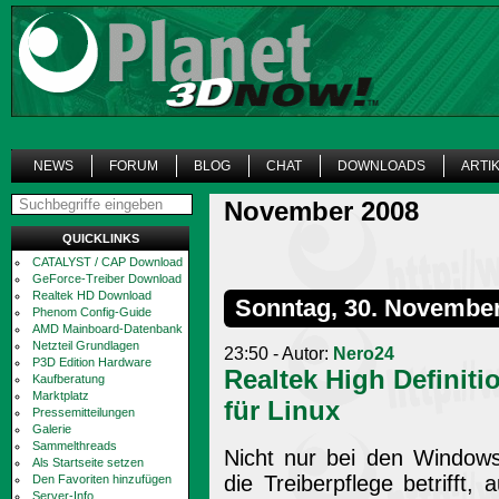
NEWS
FORUM
BLOG
CHAT
DOWNLOADS
ARTI
November 2008
QUICKLINKS
CATALYST / CAP Download
GeForce-Treiber Download
Realtek HD Download
Sonntag, 30. Novembe
Phenom Config-Guide
AMD Mainboard-Datenbank
Netzteil Grundlagen
23:50 - Autor:
Nero24
P3D Edition Hardware
Realtek High Definiti
Kaufberatung
Marktplatz
für Linux
Pressemitteilungen
Galerie
Sammelthreads
Nicht nur bei den Windows
Als Startseite setzen
die Treiberpflege betrifft,
Den Favoriten hinzufügen
Server-Info