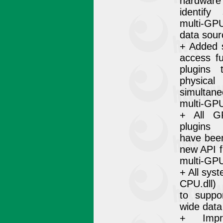
hardware
identif
multi-GP
data sour
+ Added 
access fu
plugins 
physica
simultan
multi-GPU
+ All GP
plugins 
have been
new API f
multi-GPU
+ All sys
CPU.dll)
to suppo
wide data
+ Impro