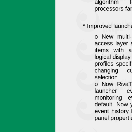
algorithm 
processors fam
* Improved launch
o New multi
access layer 
items with a
logical displa
profiles speci
changing cu
selection.
o Now RivaT
launcher e
monitoring 
default. Now 
event history 
panel properti