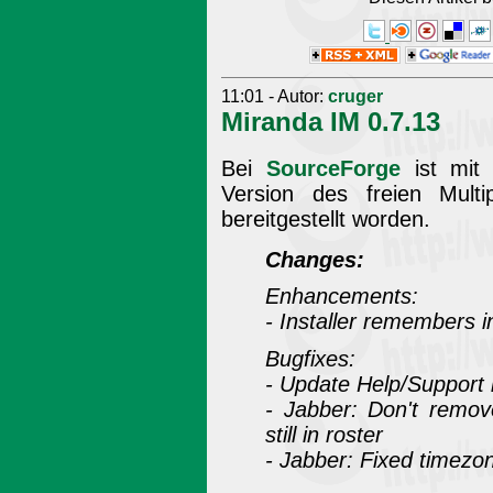
11:01 - Autor:
cruger
Miranda IM 0.7.13
Bei
SourceForge
ist mi
Version des freien Mult
bereitgestellt worden.
Changes:
Enhancements:
- Installer remembers i
Bugfixes:
- Update Help/Support l
- Jabber: Don't remove
still in roster
- Jabber: Fixed timezo