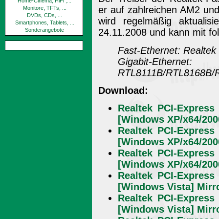
Home-Cinema, HiFi ,...
er auf zahlreichen AM2 un
Monitore, TFTs, ...
DVDs, CDs, ...
wird regelmäßig aktualis
Smartphones, Tablets, ...
Sonderangebote
24.11.2008 und kann mit fo
Fast-Ethernet: Realt
Gigabit-E
RTL8111B/RTL8168B/
Download:
Realtek PCI-Express 
[Windows XP/x64/200
Realtek PCI-Express 
[Windows XP/x64/200
Realtek PCI-Express 
[Windows XP/x64/200
Realtek PCI-Express 
[Windows Vista] Mirr
Realtek PCI-Express 
[Windows Vista] Mirr