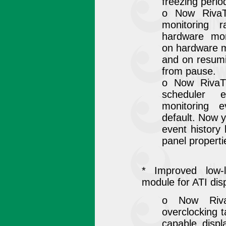
freezing perio
o Now RivaT
monitoring 
hardware mon
on hardware mo
and on resumi
from pause.
o Now RivaT
scheduler 
monitoring 
default. Now 
event history 
panel properti
* Improved low-l
module for ATI dis
o Now RivaT
overclocking 
capable disp