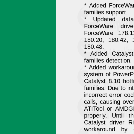
* Added ForceWar
families support.
* Updated data
ForceWare driv
ForceWare 178.1
180.20, 180.42, 
180.48.
* Added Catalyst
families detection.
* Added workaroun
system of PowerPla
Catalyst 8.10 hotf
families. Due to in
incorrect error co
calls, causing over
ATITool or AMDGP
properly. Until 
Catalyst driver R
workaround by d