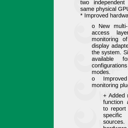
two independen
same physical GP
* Improved hardwa
o New multi
access laye
monitoring of
display adapt
the system. S
available f
configurati
modes.
o Improve
monitoring plu
+ Added 
function 
to report 
specific
sources. 