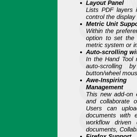
Layout Panel
Lists PDF layers 
control the display
Metric Unit Supp
Within the prefere
option to set the
metric system or i
Auto-scrolling w
In the Hand Tool 
auto-scrolling
button/wheel mous
Awe-Inspirin
Management
This new add-on e
and collaborate 
Users can uplo
documents with e
workflow driven 
documents, Collab
Firefox Support