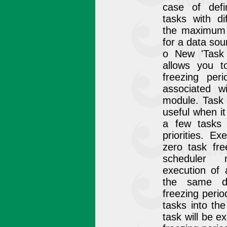
case of defi
tasks with di
the maximum 
for a data sou
o New 'Task f
allows you t
freezing per
associated w
module. Task f
useful when i
a few tasks w
priorities. E
zero task fre
scheduler
execution of 
the same da
freezing perio
tasks into th
task will be e