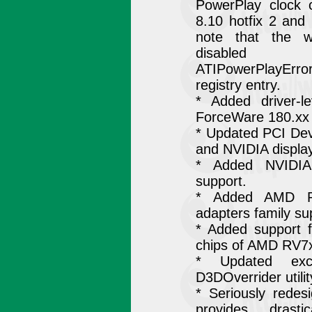
PowerPlay clock c
8.10 hotfix 2 and
note that the w
disa
ATIPowerPlayErro
registry entry.
* Added driver-le
ForceWare 180.xx d
* Updated PCI Dev
and NVIDIA displa
* Added NVIDIA
support.
* Added AMD R
adapters family su
* Added support f
chips of AMD RV7x
* Updated exce
D3DOverrider utilit
* Seriously redes
provides drasti