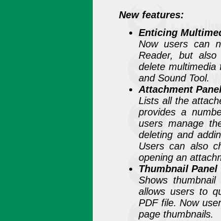
New features:
Enticing Multime
Now users can no
Reader, but also
delete multimedia f
and Sound Tool.
Attachment Pane
Lists all the atta
provides a numbe
users manage the
deleting and addin
Users can also ch
opening an attachm
Thumbnail Panel
Shows thumbnail
allows users to qu
PDF file. Now use
page thumbnails.