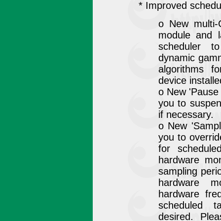
* Improved schedu
o New multi-
module and l
scheduler t
dynamic gamma
algorithms fo
device install
o New 'Pause 
you to suspend
if necessary.
o New 'Sampli
you to overrid
for schedule
hardware mon
sampling perio
hardware mo
hardware freq
scheduled t
desired. Ple