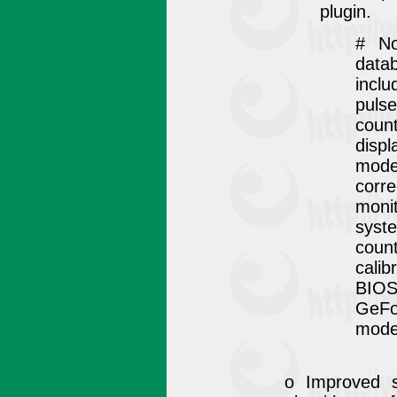
plugin.
# No
da
incl
pulse
coun
dis
mode
corr
moni
sy
coun
cali
BIO
GeF
mode
o Improved s