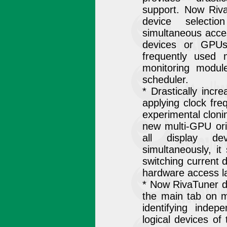
support. Now Riva
device selecti
simultaneous acces
devices or GPUs
frequently used
monitoring module
scheduler.
* Drastically incr
applying clock fr
experimental clon
new multi-GPU ori
all display d
simultaneously, i
switching current d
hardware access la
* Now RivaTuner d
the main tab on m
identifying indep
logical devices o