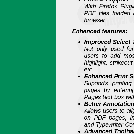
With Firefox Plug
PDF files loaded 
browser.
Enhanced features:
Improved Select 
Not only used for
users to add most
highlight, strikeou
etc.
Enhanced Print S
Supports printin
pages by enterin
Pages text box with
Better Annotation
Allows users to al
on PDF pages, in
and Typewriter C
Advanced Toolbar