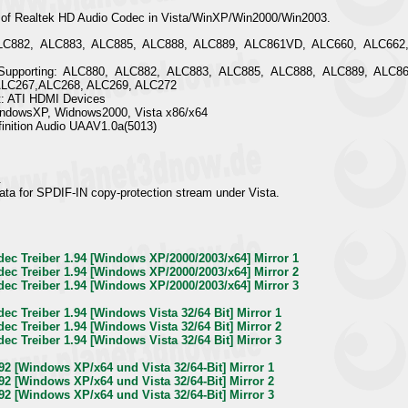
ll of Realtek HD Audio Codec in Vista/WinXP/Win2000/Win2003.
ALC882, ALC883, ALC885, ALC888, ALC889, ALC861VD, ALC660, ALC662
pporting: ALC880, ALC882, ALC883, ALC885, ALC888, ALC889, ALC8
ALC267,ALC268, ALC269, ALC272
: ATI HDMI Devices
indowsXP, Widnows2000, Vista x86/x64
finition Audio UAAV1.0a(5013)
.
a for SPDIF-IN copy-protection stream under Vista.
dec Treiber 1.94 [Windows XP/2000/2003/x64] Mirror 1
dec Treiber 1.94 [Windows XP/2000/2003/x64] Mirror 2
dec Treiber 1.94 [Windows XP/2000/2003/x64] Mirror 3
ec Treiber 1.94 [Windows Vista 32/64 Bit] Mirror 1
ec Treiber 1.94 [Windows Vista 32/64 Bit] Mirror 2
ec Treiber 1.94 [Windows Vista 32/64 Bit] Mirror 3
92 [Windows XP/x64 und Vista 32/64-Bit] Mirror 1
92 [Windows XP/x64 und Vista 32/64-Bit] Mirror 2
92 [Windows XP/x64 und Vista 32/64-Bit] Mirror 3