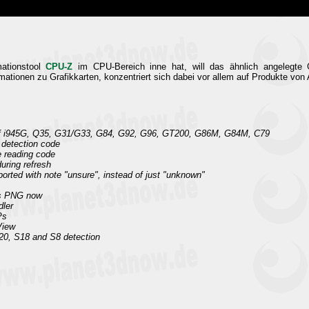
mationstool
CPU-Z
im CPU-Bereich inne hat, will das ähnlich angelegt
mationen zu Grafikkarten, konzentriert sich dabei vor allem auf Produkte von
 of i945G, Q35, G31/G33, G84, G92, G96, GT200, G86M, G84M, C79
detection code
 reading code
uring refresh
orted with note "unsure", instead of just "unknown"
as PNG now
dler
Ps
View
0, S18 and S8 detection