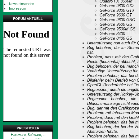
Quadro FX 3600M
News einsenden
GeForce 9800 GX2
Impressum
GeForce 9800 GTX
GeForce 9600 GT
FORUM AKTUELL
GeForce 9600 GSO
GeForce 9600 GS
GeForce 9500M GS
GeForce 8400
GeForce 8400 GS
Unterstützung nun auch für
Bug behoben, der im Stere
hat.
Problem, dass mit den Graf
Pixeln (horizontal) abbricht,
Bug behoben, der bei manche
Vorläufige Unterstützung für
Problem behoben, das bei de
Bildfehler beim Betrieb von
OpenGL-Renderfehler bei Te
Regression, durch die ungül
Unterstützung der Hotkey-
Regression behoben, di
Bildschirmanzeige nicht wied
Bug, der mit den Grafikproz
Probleme mit Interlaced-Mod
Problem, dass mit den Grafik
Problem behoben, das bei m
Bug behoben, der bei der V
PREISTICKER
Abstürzen führte.
Hardware, Software, ...
Problem behoben, das bei m