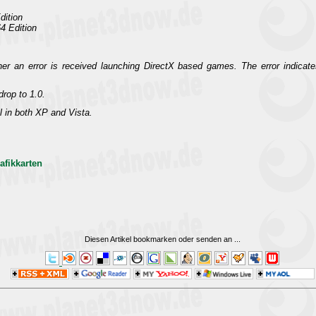
ition
4 Edition
gher an error is received launching DirectX based games. The error indicates
drop to 1.0.
il in both XP and Vista.
afikkarten
Diesen Artikel bookmarken oder senden an
...