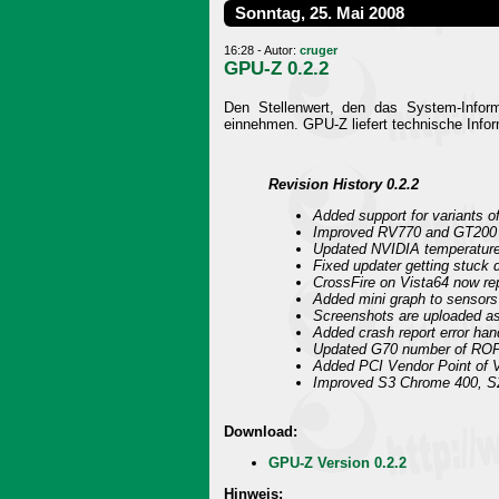
Sonntag, 25. Mai 2008
16:28 - Autor:
cruger
GPU-Z 0.2.2
Den Stellenwert, den das System-Infor
einnehmen. GPU-Z liefert technische Infor
Revision History 0.2.2
Added support for variants
Improved RV770 and GT200 
Updated NVIDIA temperature
Fixed updater getting stuck d
CrossFire on Vista64 now rep
Added mini graph to sensors
Screenshots are uploaded 
Added crash report error han
Updated G70 number of RO
Added PCI Vendor Point of 
Improved S3 Chrome 400, S2
Download:
GPU-Z Version 0.2.2
Hinweis: