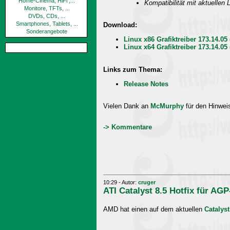
Home-Cinema, HiFi ,...
Kompatibilität mit aktuellen 
Monitore, TFTs, ...
DVDs, CDs, ...
Smartphones, Tablets, ...
Download:
Sonderangebote
Linux x86 Grafiktreiber 173.14.05
Linux x64 Grafiktreiber 173.14.05
Links zum Thema:
Release Notes
Vielen Dank an
McMurphy
für den Hinwei
-> Kommentare
10:29 - Autor:
cruger
ATI Catalyst 8.5 Hotfix für AGP
AMD hat einen auf dem aktuellen
Catalyst