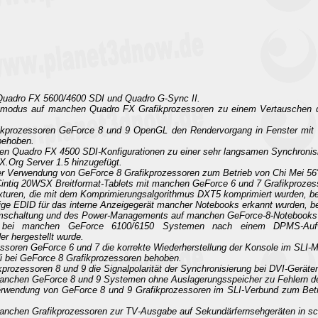
 Quadro FX 5600/4600 SDI und Quadro G-Sync II.
omodus auf manchen Quadro FX Grafikprozessoren zu einem Vertauschen de
ikprozessoren GeForce 8 und 9 OpenGL den Rendervorgang in Fenster mit 
 behoben.
n Quadro FX 4500 SDI-Konfigurationen zu einer sehr langsamen Synchronisie
 X.Org Server 1.5 hinzugefügt.
r Verwendung von GeForce 8 Grafikprozessoren zum Betrieb von Chi Mei 56"-D
 Cintiq 20WSX Breitformat-Tablets mit manchen GeForce 6 und 7 Grafikproze
xturen, die mit dem Komprimierungsalgorithmus DXT5 komprimiert wurden, b
tige EDID für das interne Anzeigegerät mancher Notebooks erkannt wurden, b
Umschaltung und des Power-Managements auf manchen GeForce-8-Notebooks 
e bei manchen GeForce 6100/6150 Systemen nach einem DPMS-Aufwa
er hergestellt wurde.
essoren GeForce 6 und 7 die korrekte Wiederherstellung der Konsole im SLI-
i bei GeForce 8 Grafikprozessoren behoben.
prozessoren 8 und 9 die Signalpolarität der Synchronisierung bei DVI-Geräten
anchen GeForce 8 und 9 Systemen ohne Auslagerungsspeicher zu Fehlern des
erwendung von GeForce 8 und 9 Grafikprozessoren im SLI-Verbund zum Betr
anchen Grafikprozessoren zur TV-Ausgabe auf Sekundärfernsehgeräten in sc