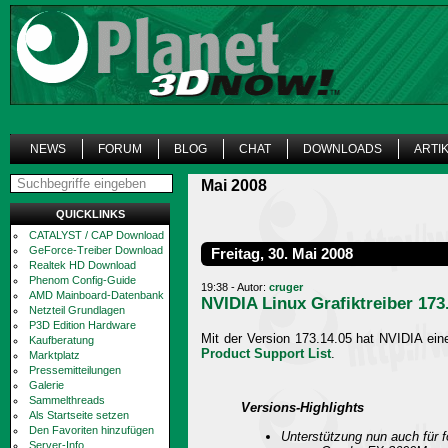
NEWS
FORUM
BLOG
CHAT
DOWNLOADS
ARTI
Mai 2008
QUICKLINKS
CATALYST / CAP Download
GeForce-Treiber Download
Freitag, 30. Mai 2008
Realtek HD Download
Phenom Config-Guide
19:38 - Autor:
cruger
AMD Mainboard-Datenbank
NVIDIA Linux Grafiktreiber 173
Netzteil Grundlagen
P3D Edition Hardware
Mit der Version 173.14.05 hat NVIDIA einen
Kaufberatung
Product Support List
.
Marktplatz
Pressemitteilungen
Galerie
Sammelthreads
Versions-Highlights
Als Startseite setzen
Den Favoriten hinzufügen
Unterstützung nun auch für 
Server-Info