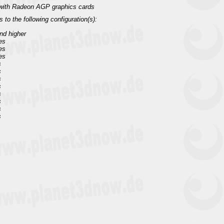
g with Radeon AGP graphics cards
s to the following configuration(s):
and higher
es
es
es
s
s
s
s
s
s
s
s