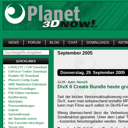
NEWS
FORUM
BLOG
CHAT
DOWNLOADS
ARTI
September 2005
QUICKLINKS
CATALYST / CAP Download
GeForce-Treiber Download
Donnerstag, 29. September 2005
Realtek HD Download
Phenom Config-Guide
10:28 - Autor:
Nero24
AMD Mainboard-Datenbank
DivX 6 Create Bundle heute gra
Netzteil Grundlagen
P3D Edition Hardware
Seit der letzten Versionsaktualisierung v
Kaufberatung
DivX, kann man entsprechend erstellte MP
Marktplatz
kann man Filme auch selbst im DivX6-Form
Pressemitteilungen
Galerie
Wenig überraschend lässt die Verbreitu
Sammelthreads
Sonderaktion gestartet. Unter dem Label 
Als Startseite setzen
- kostenlos heruntergeladen werden. Notwe
Den Favoriten hinzufügen
Server-Info