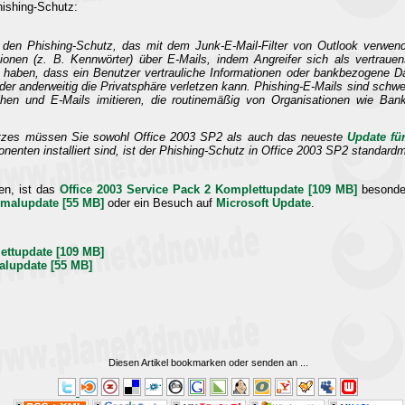
hishing-Schutz:
 den Phishing-Schutz, das mit dem Junk-E-Mail-Filter von Outlook verwen
ationen (z. B. Kennwörter) über E-Mails, indem Angreifer sich als vertraue
 haben, dass ein Benutzer vertrauliche Informationen oder bankbezogene Dat
er anderweitig die Privatsphäre verletzen kann. Phishing-E-Mails sind schwer
ihen und E-Mails imitieren, die routinemäßig von Organisationen wie Ban
utzes müssen Sie sowohl Office 2003 SP2 als auch das neueste
Update fü
nenten installiert sind, ist der Phishing-Schutz in Office 2003 SP2 standardm
ren, ist das
Office 2003 Service Pack 2 Komplettupdate [109 MB]
besonder
imalupdate [55 MB]
oder ein Besuch auf
Microsoft Update
.
ettupdate [109 MB]
alupdate [55 MB]
Diesen Artikel bookmarken oder senden an
...