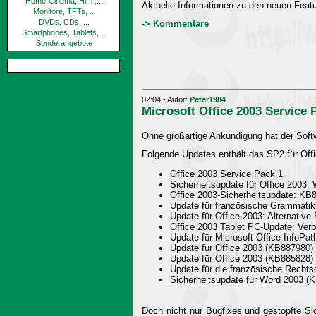
Home-Cinema, HiFi ,...
Aktuelle Informationen zu den neuen Fea
Monitore, TFTs, ...
DVDs, CDs, ...
-> Kommentare
Smartphones, Tablets, ...
Sonderangebote
02:04 - Autor:
Peter1984
Microsoft Office 2003 Service 
Ohne großartige Ankündigung hat der Softw
Folgende Updates enthält das SP2 für Off
Office 2003 Service Pack 1
Sicherheitsupdate für Office 2003:
Office 2003-Sicherheitsupdate: KB
Update für französische Grammatik
Update für Office 2003: Alternativ
Office 2003 Tablet PC-Update: Ver
Update für Microsoft Office InfoP
Update für Office 2003 (KB887980)
Update für Office 2003 (KB885828)
Update für die französische Recht
Sicherheitsupdate für Word 2003 (
Doch nicht nur Bugfixes und gestopfte Si