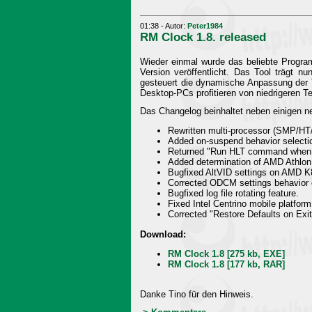
01:38 - Autor:
Peter1984
RM Clock 1.8. released
Wieder einmal wurde das beliebte Progra
Version veröffentlicht. Das Tool trägt n
gesteuert die dynamische Anpassung der 
Desktop-PCs profitieren von niedrigeren 
Das Changelog beinhaltet neben einigen n
Rewritten multi-processor (SMP/HT
Added on-suspend behavior selecti
Returned "Run HLT command when OS
Added determination of AMD Athlon
Bugfixed AltVID settings on AMD K8
Corrected ODCM settings behavior o
Bugfixed log file rotating feature.
Fixed Intel Centrino mobile platform
Corrected "Restore Defaults on Exit
Download:
RM Clock 1.8 [275 kb, EXE]
RM Clock 1.8 [177 kb, RAR]
Danke Tino für den Hinweis.