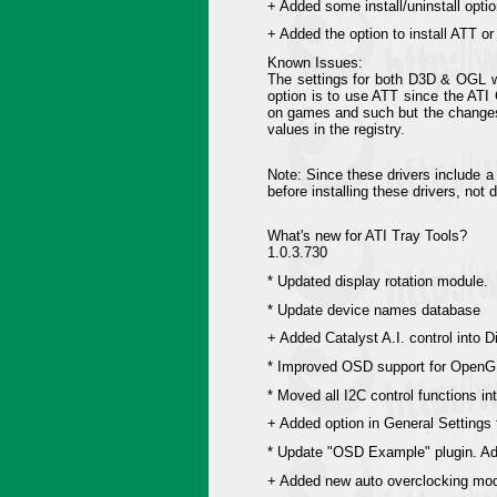
+ Added some install/uninstall option
+ Added the option to install ATT or
Known Issues:
The settings for both D3D & OGL w
option is to use ATT since the AT
on games and such but the changes w
values in the registry.
Note: Since these drivers include a
before installing these drivers, n
What's new for ATI Tray Tools?
1.0.3.730
* Updated display rotation module.
* Update device names database
+ Added Catalyst A.I. control into
* Improved OSD support for OpenG
* Moved all I2C control functions in
+ Added option in General Settings
* Update "OSD Example" plugin. Add
+ Added new auto overclocking mo