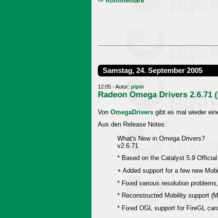
-> Kommentare
Samstag, 24. September 2005
12:05 - Autor:
pipin
Radeon Omega Drivers 2.6.71 (C
Von
OmegaDrivers
gibt es mal wieder ein
Aus den Release Notes:
What's New in Omega Drivers?
v2.6.71
* Based on the Catalyst 5.9 Official
+ Added support for a few new Mobil
* Fixed various resolution problems
* Reconstructed Mobility support (M
* Fixed OGL support for FireGL card