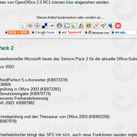
tures von OpenOffice 2.0 RC1 können
hier
eingesehen werden.
Diesen Artikel bookmarken oder senden an
...
Pack 2
arehersteller Microsoft heute das Service Pack 2 für die aktuelle Office-Su
ice 2003:
 WordPerfect 5.x-Konverter (KB873378)
838905
prüfung in Office 2003 (KB873381)
e Benutzereingabe (KB870774)
besserte Freihanderkennung
ath® 2003: KB887982
schreibprüfung und den Thesaurus von Office 2003 (KB892258)
KB887979)
cherheitslöcher bringt das SP2 mit sich, auch neue Funktionen wurden impl