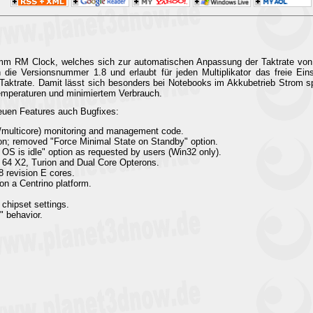
mm RM Clock, welches sich zur automatischen Anpassung der Taktrate von C
un die Versionsnummer 1.8 und erlaubt für jeden Multiplikator das freie Ein
Taktrate. Damit lässt sich besonders bei Notebooks im Akkubetrieb Strom s
Temperaturen und minimiertem Verbrauch.
euen Features auch Bugfixes:
/multicore) monitoring and management code.
on; removed "Force Minimal State on Standby" option.
 is idle" option as requested by users (Win32 only).
 64 X2, Turion and Dual Core Opterons.
 revision E cores.
n a Centrino platform.
 chipset settings.
" behavior.