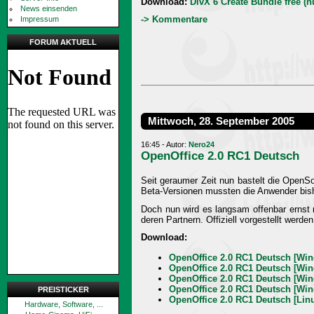
Download:
DivX 6 Create Bundle free (n
News einsenden
-> Kommentare
Impressum
FORUM AKTUELL
Mittwoch, 28. September 2005
16:45 - Autor:
Nero24
OpenOffice 2.0 RC1 Deutsch
Seit geraumer Zeit nun bastelt die OpenS
Beta-Versionen mussten die Anwender bis
Doch nun wird es langsam offenbar ernst 
deren Partnern. Offiziell vorgestellt werd
Download:
OpenOffice 2.0 RC1 Deutsch [Win
OpenOffice 2.0 RC1 Deutsch [Win
OpenOffice 2.0 RC1 Deutsch [Win
OpenOffice 2.0 RC1 Deutsch [Wi
PREISTICKER
OpenOffice 2.0 RC1 Deutsch [Linu
Hardware, Software, ...