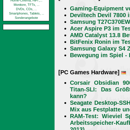
Home-Cinema, HiFi ,...
Monitore, TFTs, ...
Gaming-Equipment vo
DVDs, CDs, ...
Smartphones, Tablets, ...
Deviltech Devil 7800 
Sonderangebote
Samsung T27C370EW-
Acer Aspire P3 im Te
AMD Catalyst 13.8 Be
BitFenix Ronin im Te
Samsung Galaxy S4 
Bewegung im Spiel - 
[PC Games Hardware]
Corsair Obsidian 9
Titan-SLI: Das Größ
kann?
Seagate Desktop-SSH
Mix aus Festplatte u
RAM-Test: Wieviel S
Arbeitsspeicher-Ka
2013)