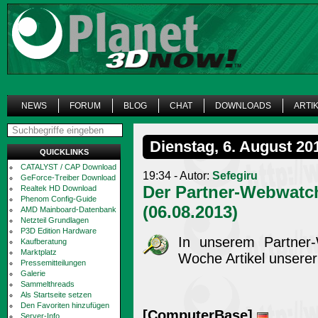
NEWS
FORUM
BLOG
CHAT
DOWNLOADS
ARTI
Dienstag, 6. August 20
QUICKLINKS
CATALYST / CAP Download
19:34 - Autor:
Sefegiru
GeForce-Treiber Download
Der Partner-Webwatc
Realtek HD Download
Phenom Config-Guide
(06.08.2013)
AMD Mainboard-Datenbank
Netzteil Grundlagen
P3D Edition Hardware
In unserem Partner-
Kaufberatung
Marktplatz
Woche Artikel unserer
Pressemitteilungen
Galerie
Sammelthreads
Als Startseite setzen
Den Favoriten hinzufügen
[ComputerBase]
Server-Info