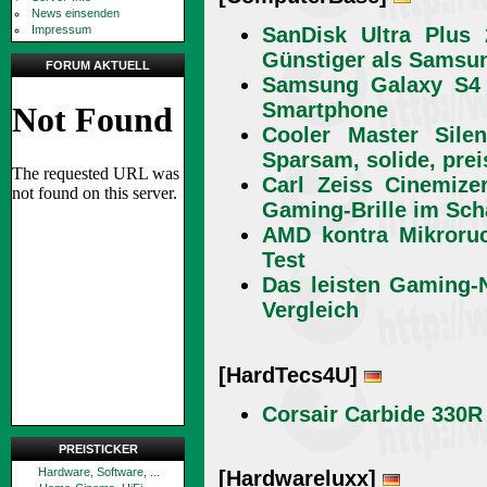
News einsenden
Impressum
SanDisk Ultra Plus
Günstiger als Samsu
FORUM AKTUELL
Samsung Galaxy S4 
Smartphone
Cooler Master Sile
Sparsam, solide, prei
Carl Zeiss Cinemize
Gaming-Brille im Sch
AMD kontra Mikroruc
Test
Das leisten Gaming-
Vergleich
[HardTecs4U]
Corsair Carbide 330R
PREISTICKER
Hardware, Software, ...
[Hardwareluxx]