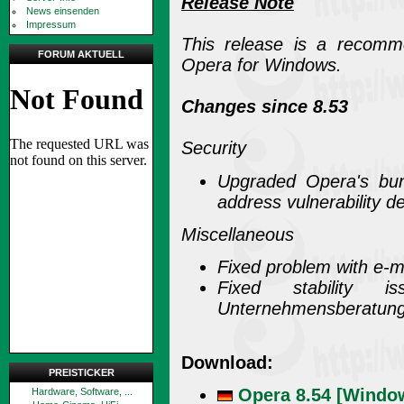
Release Note
News einsenden
Impressum
This release is a recomm
FORUM AKTUELL
Opera for Windows.
Changes since 8.53
Security
Upgraded Opera's bund
address vulnerability d
Miscellaneous
Fixed problem with e-m
Fixed stability 
Unternehmensberatun
Download:
PREISTICKER
Opera 8.54 [Windo
Hardware, Software, ...