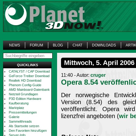
NEWS
FORUM
BLOG
CHAT
DOWNLOADS
ARTI
Mittwoch, 5. April 2006
QUICKLINKS
CATALYST / CAP Download
11:40 - Autor:
cruger
GeForce-Treiber Download
Opera 8.54 veröffenli
Realtek HD Download
Phenom Config-Guide
AMD Mainboard-Datenbank
Der norwegische Entwick
Netzteil Grundlagen
P3D Edition Hardware
Version (8.54) des glei
Kaufberatung
veröffentlicht. Opera w
Marktplatz
Pressemitteilungen
lizenzfrei angeboten (
wir b
Galerie
Sammelthreads
Als Startseite setzen
Den Favoriten hinzufügen
Server-Info